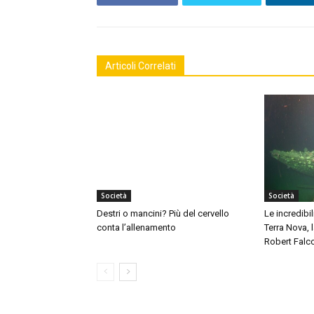
Articoli Correlati
Società
Società
Destri o mancini? Più del cervello
Le incredibil
conta l’allenamento
Terra Nova,
Robert Falc