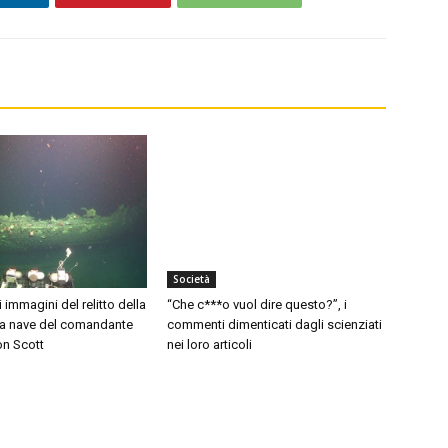
Società
i immagini del relitto della
“Che c***o vuol dire questo?”, i
 la nave del comandante
commenti dimenticati dagli scienziati
on Scott
nei loro articoli