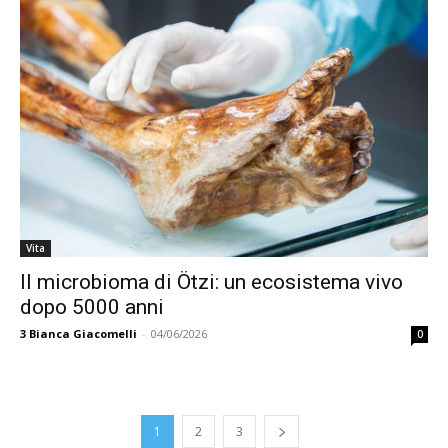
Vita
Il microbioma di Ötzi: un ecosistema vivo
dopo 5000 anni
3
Bianca Giacomelli
-
04/06/2026
0
1
2
3