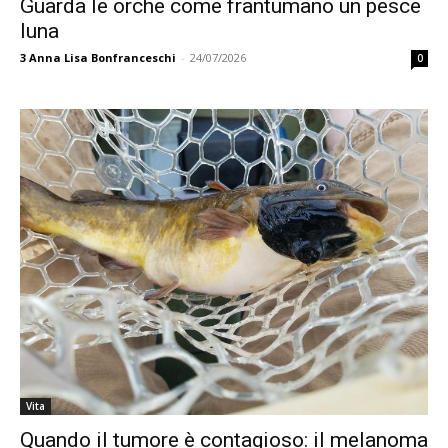
Guarda le orche come frantumano un pesce
luna
3
Anna Lisa Bonfranceschi
-
24/07/2026
0
Vita
Quando il tumore è contagioso: il melanoma