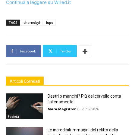
Continua a leggere su Wired.it
TAGS
chernobyl
lupo
Facebook
Twitter
Articoli Correlati
Destri o mancini? Più del cervello conta
l’allenamento
Mara Magistroni
-
23/07/2026
Società
Le incredibili immagini del relitto della