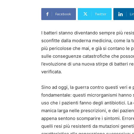
Facebook
Twitter
Li
I batteri stanno diventando sempre più resis
sconfitte dalla moderna medicina, come la tu
più pericolose che mai, e già si contano le p
sulle conseguenze catastrofiche che possono
l’evoluzione di una nuova stirpe di batteri r
verificata.
Sino ad oggi, la guerra contro questi veri e 
fondamentale: questi microrganismi hanno sv
uso che i pazienti fanno degli antibiotici. L
manica larga nelle prescrizioni, e dei pazie
appena sentono scomparire i sintomi. Errore,
quelli resi più resistenti da mutazioni genet
caratteristica alla generazione successiva: 