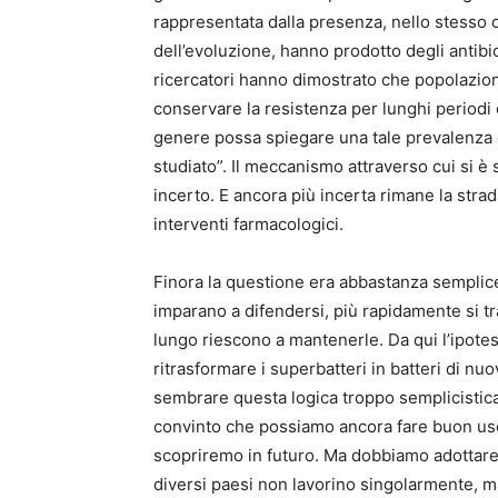
rappresentata dalla presenza, nello stesso o
dell’evoluzione, hanno prodotto degli antibiot
ricercatori hanno dimostrato che popolazioni
conservare la resistenza per lunghi periodi
genere possa spiegare una tale prevalenza di
studiato”. Il meccanismo attraverso cui si è
incerto. E ancora più incerta rimane la strad
interventi farmacologici.
Finora la questione era abbastanza semplice:
imparano a difendersi, più rapidamente si t
lungo riescono a mantenerle. Da qui l’ipotesi
ritrasformare i superbatteri in batteri di nuovo
sembrare questa logica troppo semplicistica
convinto che possiamo ancora fare buon uso
scopriremo in futuro. Ma dobbiamo adottare 
diversi paesi non lavorino singolarmente, ma