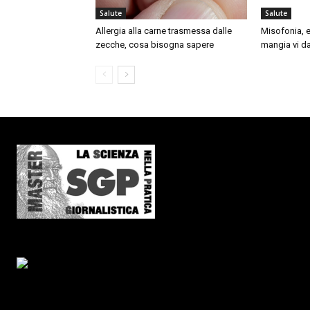
Salute
Salute
Allergia alla carne trasmessa dalle
Misofonia, e
zecche, cosa bisogna sapere
mangia vi da