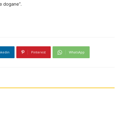
le dogane”.
nkedin
Pinterest
WhatsApp