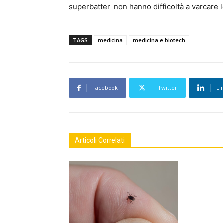
superbatteri non hanno difficoltà a varcare 
TAGS
medicina
medicina e biotech
Facebook
Twitter
Li
Articoli Correlati