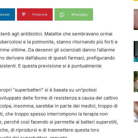
nkedin
Pinterest
WhatsApp
tenti agli antibiotici. Malattie che sembravano ormai
bercolosi e la polmonite, stanno ritornando più forti e
rime vittime. Da decenni gli scienziati danno l’allarme
 derivare dall’abuso di questi farmaci, prefigurando
esistenti. E questa previsione si è puntualmente
propri “superbatteri” si è basata su un’ipotesi
iluppato delle forme di resistenza a causa del cattivo
a colpa, insomma, sarebbe in parte dei medici, troppo di
nti, che troppo spesso interrompono la terapia non
 perché così facendo si permette ai batteri superstiti,
iche, di riprodursi e di trasmettere questa loro
quella dei superbatteri, appunto.