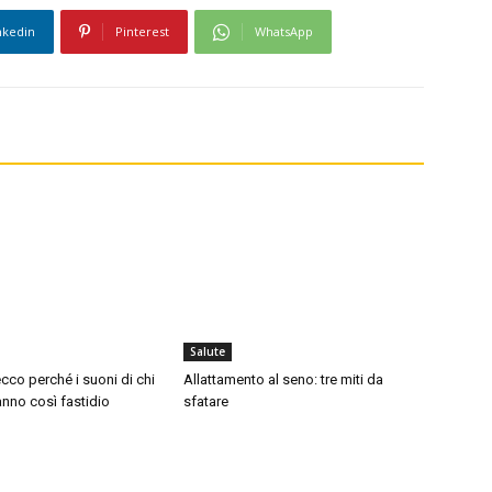
nkedin
Pinterest
WhatsApp
Salute
cco perché i suoni di chi
Allattamento al seno: tre miti da
nno così fastidio
sfatare