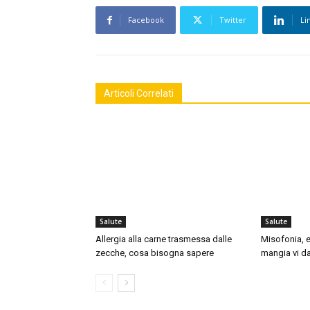
Facebook
Twitter
Li
Articoli Correlati
Salute
Salute
Allergia alla carne trasmessa dalle
Misofonia, e
zecche, cosa bisogna sapere
mangia vi da