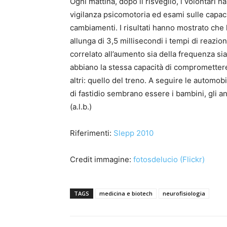
Ogni mattina, dopo il risveglio, i volontari h
vigilanza psicomotoria ed esami sulle capaci
cambiamenti. I risultati hanno mostrato che 
allunga di 3,5 millisecondi i tempi di rea
correlato all’aumento sia della frequenza sia
abbiano la stessa capacità di compromettere l
altri: quello del treno. A seguire le automobi
di fastidio sembrano essere i bambini, gli a
(a.l.b.)
Riferimenti:
Slepp 2010
Credit immagine:
fotosdelucio (Flickr)
TAGS
medicina e biotech
neurofisiologia