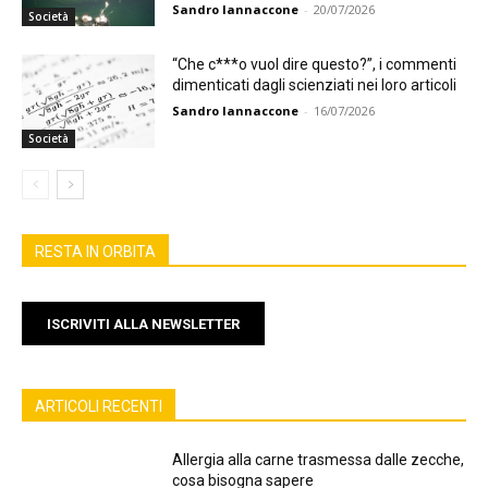
Sandro Iannaccone
-
20/07/2026
Società
“Che c***o vuol dire questo?”, i commenti
dimenticati dagli scienziati nei loro articoli
Sandro Iannaccone
-
16/07/2026
Società
RESTA IN ORBITA
ISCRIVITI ALLA NEWSLETTER
ARTICOLI RECENTI
Allergia alla carne trasmessa dalle zecche,
cosa bisogna sapere