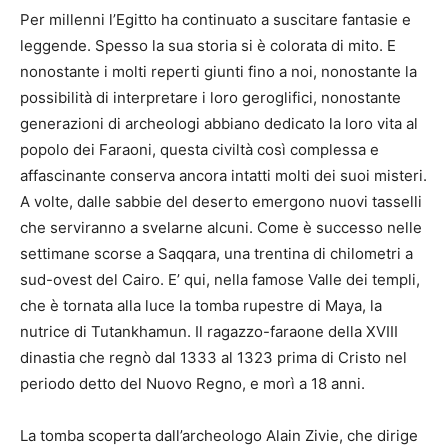
Per millenni l’Egitto ha continuato a suscitare fantasie e
leggende. Spesso la sua storia si è colorata di mito. E
nonostante i molti reperti giunti fino a noi, nonostante la
possibilità di interpretare i loro geroglifici, nonostante
generazioni di archeologi abbiano dedicato la loro vita al
popolo dei Faraoni, questa civiltà così complessa e
affascinante conserva ancora intatti molti dei suoi misteri.
A volte, dalle sabbie del deserto emergono nuovi tasselli
che serviranno a svelarne alcuni. Come è successo nelle
settimane scorse a Saqqara, una trentina di chilometri a
sud-ovest del Cairo. E’ qui, nella famose Valle dei templi,
che è tornata alla luce la tomba rupestre di Maya, la
nutrice di Tutankhamun. Il ragazzo-faraone della XVIII
dinastia che regnò dal 1333 al 1323 prima di Cristo nel
periodo detto del Nuovo Regno, e morì a 18 anni.
La tomba scoperta dall’archeologo Alain Zivie, che dirige