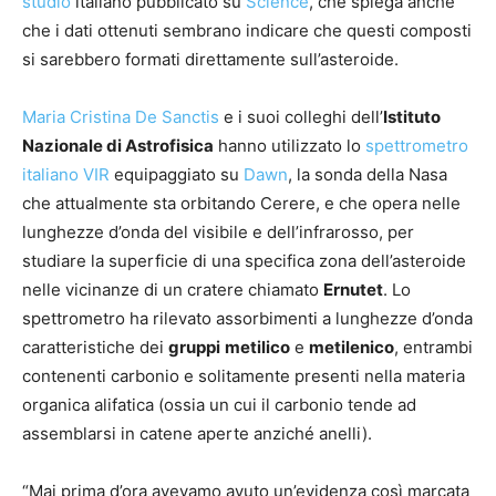
studio
italiano pubblicato su
Science
, che spiega anche
che i dati ottenuti sembrano indicare che questi composti
si sarebbero formati direttamente sull’asteroide.
Maria Cristina De Sanctis
e i suoi colleghi dell’
Istituto
Nazionale di Astrofisica
hanno utilizzato lo
spettrometro
italiano VIR
equipaggiato su
Dawn
, la sonda della Nasa
che attualmente sta orbitando Cerere, e che opera nelle
lunghezze d’onda del visibile e dell’infrarosso, per
studiare la superficie di una specifica zona dell’asteroide
nelle vicinanze di un cratere chiamato
Ernutet
. Lo
spettrometro ha rilevato assorbimenti a lunghezze d’onda
caratteristiche dei
gruppi
metilico
e
metilenico
, entrambi
contenenti carbonio e solitamente presenti nella materia
organica alifatica (ossia un cui il carbonio tende ad
assemblarsi in catene aperte anziché anelli).
“Mai prima d’ora avevamo avuto un’evidenza così marcata