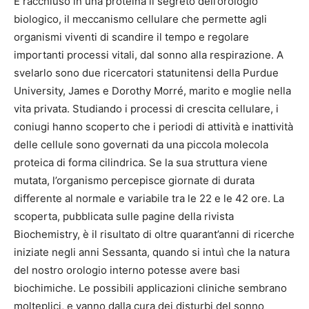
È racchiuso in una proteina il segreto dell’orologio
biologico, il meccanismo cellulare che permette agli
organismi viventi di scandire il tempo e regolare
importanti processi vitali, dal sonno alla respirazione. A
svelarlo sono due ricercatori statunitensi della Purdue
University, James e Dorothy Morré, marito e moglie nella
vita privata. Studiando i processi di crescita cellulare, i
coniugi hanno scoperto che i periodi di attività e inattività
delle cellule sono governati da una piccola molecola
proteica di forma cilindrica. Se la sua struttura viene
mutata, l’organismo percepisce giornate di durata
differente al normale e variabile tra le 22 e le 42 ore. La
scoperta, pubblicata sulle pagine della rivista
Biochemistry, è il risultato di oltre quarant’anni di ricerche
iniziate negli anni Sessanta, quando si intuì che la natura
del nostro orologio interno potesse avere basi
biochimiche. Le possibili applicazioni cliniche sembrano
molteplici, e vanno dalla cura dei disturbi del sonno