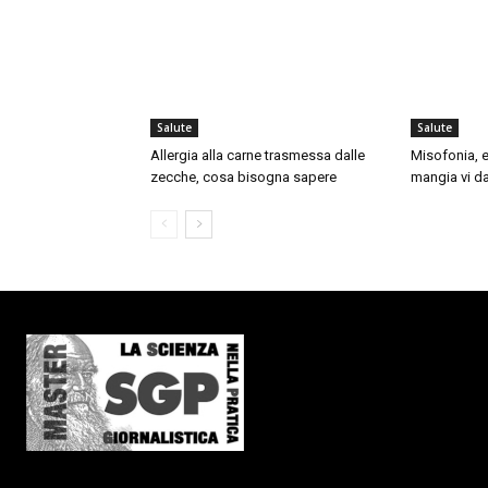
Salute
Salute
Allergia alla carne trasmessa dalle
Misofonia, e
zecche, cosa bisogna sapere
mangia vi da