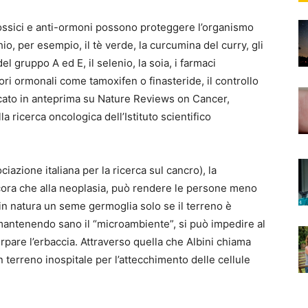
 tossici e anti-ormoni possono proteggere l’organismo
io, per esempio, il tè verde, la curcumina del curry, gli
del gruppo A ed E, il selenio, la soia, i farmaci
tori ormonali come tamoxifen o finasteride, il controllo
icato in anteprima su Nature Reviews on Cancer,
a ricerca oncologica dell’Istituto scientifico
iazione italiana per la ricerca sul cancro), la
cora che alla neoplasia, può rendere le persone meno
in natura un seme germoglia solo se il terreno è
 mantenendo sano il “microambiente”, si può impedire al
rpare l’erbaccia. Attraverso quella che Albini chiama
terreno inospitale per l’attecchimento delle cellule