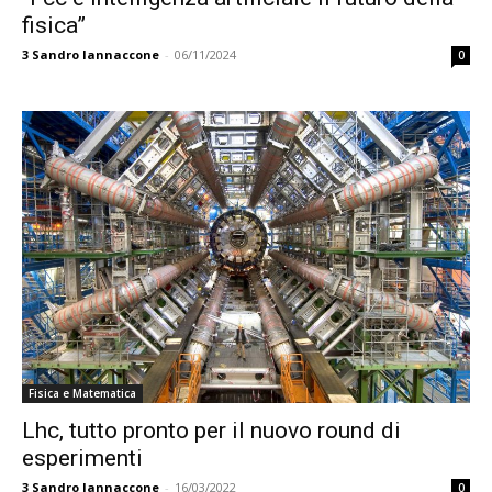
fisica”
3
Sandro Iannaccone
-
06/11/2024
0
Fisica e Matematica
Lhc, tutto pronto per il nuovo round di
esperimenti
3
Sandro Iannaccone
-
16/03/2022
0