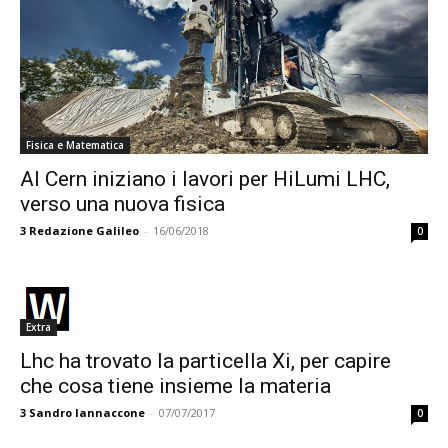
Fisica e Matematica
Al Cern iniziano i lavori per HiLumi LHC,
verso una nuova fisica
3
Redazione Galileo
-
16/06/2018
0
Extra
Lhc ha trovato la particella Xi, per capire
che cosa tiene insieme la materia
3
Sandro Iannaccone
-
07/07/2017
0