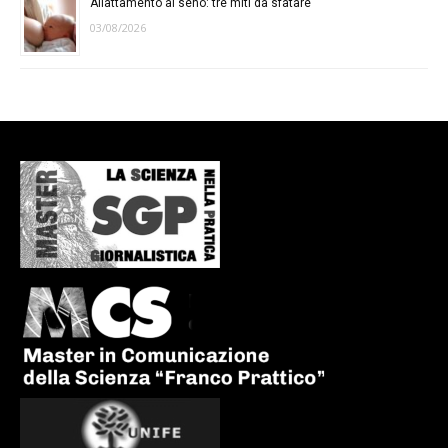
Allattamento al seno: tre miti da sfatare
03/08/2026