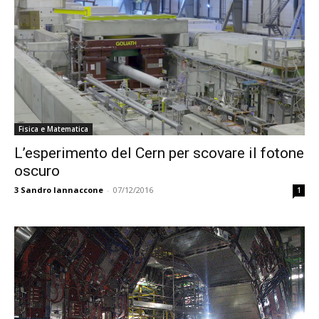
Fisica e Matematica
L’esperimento del Cern per scovare il fotone
oscuro
3
Sandro Iannaccone
-
07/12/2016
1