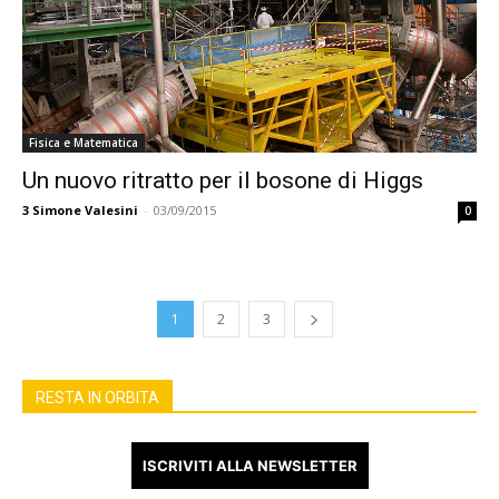
Fisica e Matematica
Un nuovo ritratto per il bosone di Higgs
3
Simone Valesini
-
03/09/2015
0
1
2
3
RESTA IN ORBITA
ISCRIVITI ALLA NEWSLETTER