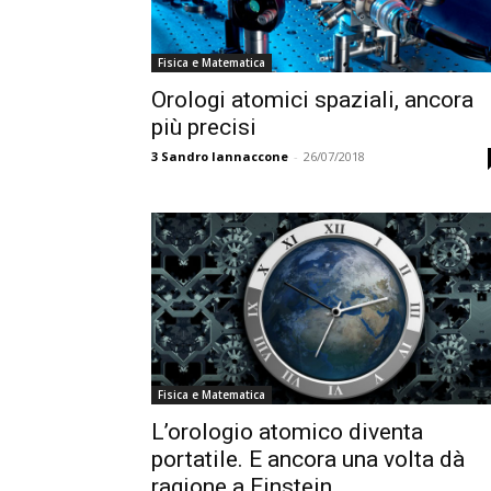
Fisica e Matematica
Orologi atomici spaziali, ancora
più precisi
3
Sandro Iannaccone
-
26/07/2018
Fisica e Matematica
L’orologio atomico diventa
portatile. E ancora una volta dà
ragione a Einstein