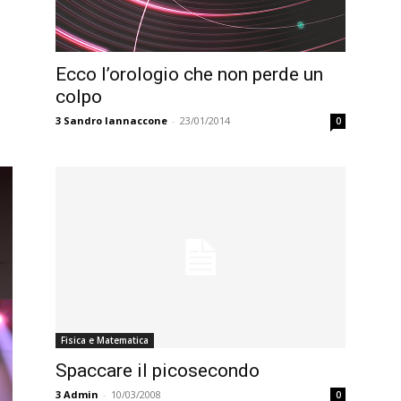
Ecco l’orologio che non perde un
colpo
3
Sandro Iannaccone
-
23/01/2014
0
Fisica e Matematica
Spaccare il picosecondo
3
Admin
-
10/03/2008
0