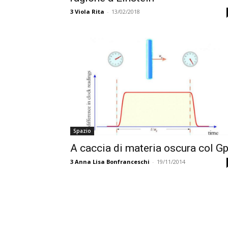
3
Viola Rita
-
13/02/2018
Spazio
A caccia di materia oscura col G
3
Anna Lisa Bonfranceschi
-
19/11/2014