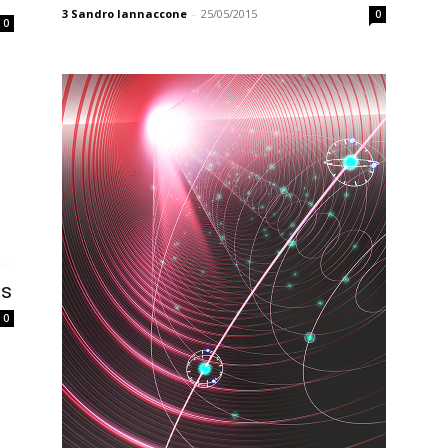
3
Sandro Iannaccone
-
25/05/2015
0
0
ps
0