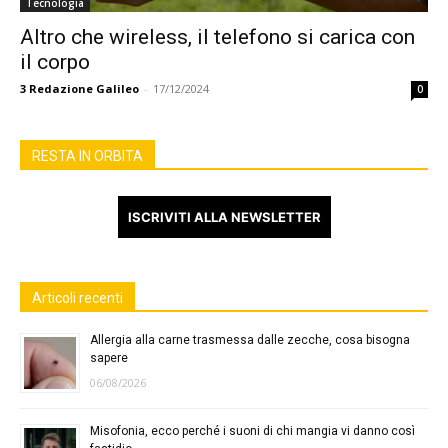
Tecnologia
Altro che wireless, il telefono si carica con
il corpo
3
Redazione Galileo
-
17/12/2024
0
RESTA IN ORBITA
ISCRIVITI ALLA NEWSLETTER
Articoli recenti
Allergia alla carne trasmessa dalle zecche, cosa bisogna
sapere
06/08/2026
Misofonia, ecco perché i suoni di chi mangia vi danno così