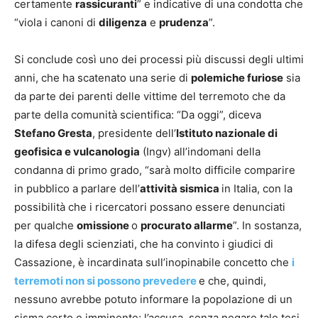
certamente
rassicuranti
” e indicative di una condotta che
“viola i canoni di
diligenza
e
prudenza
”.
Si conclude così uno dei processi più discussi degli ultimi
anni, che ha scatenato una serie di
polemiche furiose
sia
da parte dei parenti delle vittime del terremoto che da
parte della comunità scientifica: “Da oggi”, diceva
Stefano Gresta
, presidente dell’
Istituto nazionale di
geofisica e vulcanologia
(Ingv) all’indomani della
condanna di primo grado, “sarà molto difficile comparire
in pubblico a parlare dell’
attività sismica
in Italia, con la
possibilità che i ricercatori possano essere denunciati
per qualche
omissione
o
procurato allarme
”. In sostanza,
la difesa degli scienziati, che ha convinto i giudici di
Cassazione, è incardinata sull’inopinabile concetto che
i
terremoti non si possono prevedere
e che, quindi,
nessuno avrebbe potuto informare la popolazione di un
sisma certo e imminente; l’accusa, senza negare tale tesi,