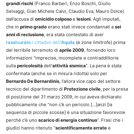
grandi rischi
(Franco Barberi, Enzo Boschi, Giulio
Selvaggi, Gian Michele Calvi, Claudio Eva, Mauro Dolce)
dall’accusa di
omicidio colposo
e
lesioni
. Agli imputati,
che in
primo grado
erano stati invece condannati a
sei
anni di reclusione
, era stata contestato di aver
rassicurato
i cittadini dell
‘Aquila
(e zone limitrofe) prima
del terribile terremoto di
aprile 2009
, fornendo loro
informazioni “imprecise, incomplete e contraddittorie
sulla
pericolosità
dell’
attività sismica
”. La pena è stata
confermata (anche se in misura ridotta) solo per
Bernardo De Bernardinis
, l’allora vice capo del settore
tecnico del dipartimento di
Protezione civile
, per la presa
di posizione del 31 marzo 2009, in cui aveva dichiarato
pubblicamente che “non c’è un pericolo […]anzi [la
sequenza di piccole scosse] è una situazione favorevole
perché c’è uno
scarico di energia continuo
”. Frasi che i
giudici hanno ritenuto “
scientificamente errate
e