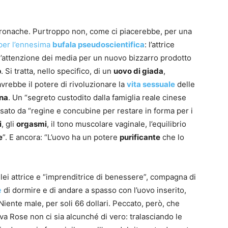
 cronache. Purtroppo non, come ci piacerebbe, per una
per l’ennesima
bufala pseudoscientifica
: l’attrice
 l’attenzione dei media per un nuovo bizzarro prodotto
p
. Si tratta, nello specifico, di un
uovo di giada
,
avrebbe il potere di rivoluzionare la
vita sessuale
delle
na
. Un “segreto custodito dalla famiglia reale cinese
 usato da “regine e concubine per restare in forma per i
i
, gli
orgasmi
, il tono muscolare vaginale, l’equilibrio
e
”. E ancora: “L’uovo ha un potere
purificante
che lo
 lei attrice e “imprenditrice di benessere”, compagna di
e
di dormire e di andare a spasso con l’uovo inserito,
Niente male, per soli 66 dollari. Peccato, però, che
a Rose non ci sia alcunché di vero: tralasciando le