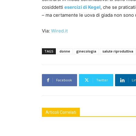
cosiddetti
esercizi di Kegel
, che se pratica
– ma certamente le uova di giada non sono u
Via:
Wired.it
TAGS
donne
ginecologia
salute riproduttiva
Facebook
Twitter
Li
Articoli Correlati