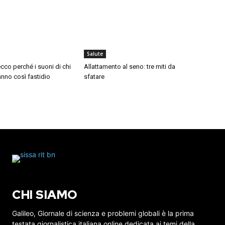
Salute
cco perché i suoni di chi
Allattamento al seno: tre miti da
nno così fastidio
sfatare
CHI SIAMO
Galileo, Giornale di scienza e problemi globali è la prima
testata giornalistica italiana online dedicata ai temi della