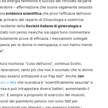
i ed energia femminile e sull’uso del ritrovato da parte
mperatore – affermazione che suona vagamente sessista
cuna
evidenza scientifica
che provi l’efficacia dell’uovo
o
, primario del reparto di Ginecologia e ostetricia
residente della
Società italiana di ginecologia e
nziato non penso neanche sia opportuno commentare
lutamente prove di efficacia: i meccanismi collegati
ri, specie per le donne in menopausa, e non hanno niente
i”.
tura rischiosa: “L’uso dell’uovo”, continua Scollo,
a lacerazioni, tanto più che non è scontato che le donne
 dopo essersi sottoposte a un Pap test”. Anche
Jen
ato a
Vox
che la pratica è “scientificamente assurda” e
osa e può intrappolare diversi batteri, aumentando il
o”. E sempre a proposito di esercizio dei muscoli,
uscoli del pavimento pelvico non sono fatti per
 appropriati per allenarli – per esempio tramite i