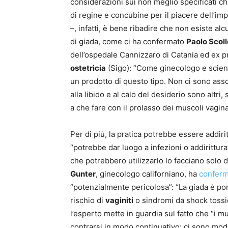
considerazioni sui non meglio specificati ch
di regine e concubine per il piacere dell’i
–, infatti, è bene ribadire che non esiste al
di giada, come ci ha confermato
Paolo Scoll
dell’ospedale Cannizzaro di Catania ed ex p
ostetricia
(Sigo): “Come ginecologo e scie
un prodotto di questo tipo. Non ci sono asso
alla libido e al calo del desiderio sono alt
a che fare con il prolasso dei muscoli vaginal
Per di più, la pratica potrebbe essere addirit
“potrebbe dar luogo a infezioni o addirittur
che potrebbero utilizzarlo lo facciano solo
Gunter
, ginecologo californiano, ha
conferm
“potenzialmente pericolosa”: “La giada è por
rischio di
vaginiti
o sindromi da shock tossic
l’esperto mette in guardia sul fatto che “i m
contrarsi in modo continuativo: ci sono modi