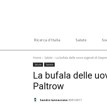
Ricerca d’Italia
Salute
So
Home
Salute
La bufala delle uova vaginali di Gwyn
Salute
Società
La bufala delle uo
Paltrow
Sandro Iannaccone
30/01/2017