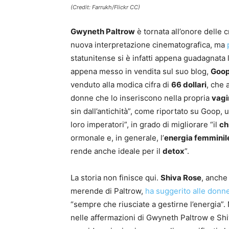
(Credit: Farrukh/Flickr CC)
Gwyneth Paltrow
è tornata all’onore delle
nuova interpretazione cinematografica, ma
statunitense si è infatti appena guadagnata
appena messo in vendita sul suo blog,
Goo
venduto alla modica cifra di
66 dollari
, che 
donne che lo inseriscono nella propria
vagi
sin dall’antichità”, come riportato su Goop,
loro imperatori”, in grado di migliorare “il
ch
ormonale e, in generale, l’
energia femminil
rende anche ideale per il
detox
”.
La storia non finisce qui.
Shiva Rose
, anche
merende di Paltrow,
ha suggerito alle donn
“sempre che riusciate a gestirne l’energia”. 
nelle affermazioni di Gwyneth Paltrow e Shiv