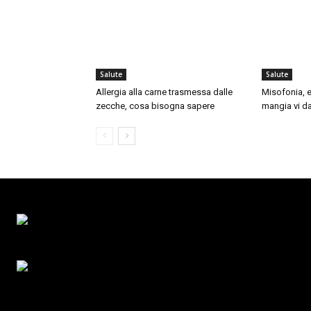
Salute
Salute
Allergia alla carne trasmessa dalle
Misofonia, e
zecche, cosa bisogna sapere
mangia vi da