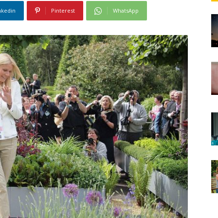
nkedin
Pinterest
WhatsApp