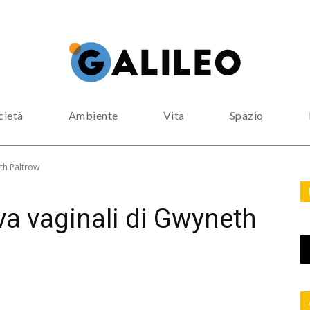
cietà
Ambiente
Vita
Spazio
eth Paltrow
va vaginali di Gwyneth