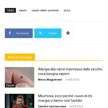
TAGS
vaiolo
vaiolo delle scimmie
virus
Facebook
Twitter
Articoli Correlati
Allergia alla carne trasmessa dalle zecche,
cosa bisogna sapere
Mara Magistroni
-
06/08/2026
Salute
Misofonia, ecco perché i suoni di chi
mangia vi danno così fastidio
Sandro Iannaccone
-
05/08/2026