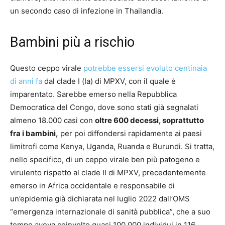
un secondo caso di infezione in Thailandia.
Bambini più a rischio
Questo ceppo virale
potrebbe essersi evoluto centinaia
di anni fa
dal clade I (Ia) di MPXV, con il quale è
imparentato. Sarebbe emerso nella Repubblica
Democratica del Congo, dove sono stati già segnalati
almeno 18.000 casi con
oltre 600 decessi, soprattutto
fra i bambini,
per poi diffondersi rapidamente ai paesi
limitrofi come Kenya, Uganda, Ruanda e Burundi. Si tratta,
nello specifico, di un ceppo virale ben più patogeno e
virulento rispetto al clade II di MPXV, precedentemente
emerso in Africa occidentale e responsabile di
un’epidemia già dichiarata nel luglio 2022 dall’OMS
“emergenza internazionale di sanità pubblica”, che a suo
tempo aveva coinvolto quasi 100.000 individui in 116