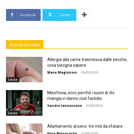
Facebook
Twitter
Articoli Correlati
Allergia alla carne trasmessa dalle zecche,
cosa bisogna sapere
Mara Magistroni
-
06/08/2026
Salute
Misofonia, ecco perché i suoni di chi
mangia vi danno così fastidio
Sandro Iannaccone
-
05/08/2026
Salute
Allattamento al seno: tre miti da sfatare
Elisa Manacorda
-
03/08/2026