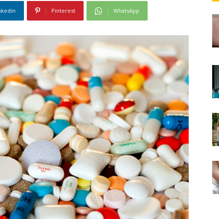
nkedin
Pinterest
WhatsApp