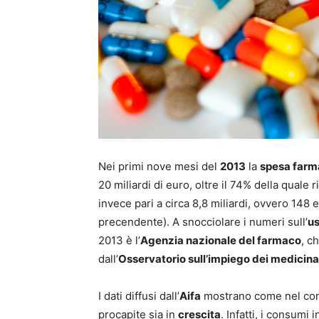
Nei primi nove mesi del
2013
la
spesa farma
20 miliardi di euro, oltre il 74% della quale 
invece pari a circa 8,8 miliardi, ovvero 148 
precendente). A snocciolare i numeri sull’
us
2013 è l’
Agenzia nazionale del farmaco
, c
dall’
Osservatorio sull’impiego dei medicina
I dati diffusi dall’
Aifa
mostrano come nel com
procapite sia in
crescita
. Infatti, i consum