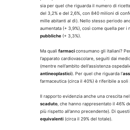
sia per quel che riguarda il numero di ricett
del 3,2% e del 2,6%, con 840 milioni di confe
mille abitanti al dì). Nello stesso periodo a
aumentata (+ 3,9%), così come quella per i m
pubbliche
(+ 3,3%).
Ma quali
farmaci
consumano gli italiani? Per
l’apparato cardiovascolare, seguiti dai medi
(mentre nell’ambito dell’assistenza ospedaliera
antineoplastici
). Per quel che riguarda l’
ass
farmaceutica (circa il 40%) è riferibile a soli 
Il rapporto evidenzia anche una crescita nel
scaduto
, che hanno rappresentato il 46% de
più rispetto all’anno precendente). Di quest
equivalenti
(circa il 29% del totale).