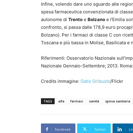
Infine, volendo dare uno sguardo alle regio
spesa farmaceutica convenzionata di classe
autonome di
Trento
e
Bolzano
e l’Emilia so
confronto, si passa dalle 178,9 euro procapite
Bolzano). Per i farmaci di classe C con ricett
Toscana e più bassa in Molise, Basilicata e 
Riferimenti: Osservatorio Nazionale sull’impi
Nazionale Gennaio-Settembre; 2013. Roma: 
Credits immagine:
Gatis Gribusts
/Flickr
TAGS
aifa
farmaci
sanità
spesa sanitaria
Facebook
Twitter
Li