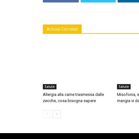
Articoli Correlati
Salute
Salute
Allergia alla carne trasmessa dalle
Misofonia, e
zecche, cosa bisogna sapere
mangia vi da