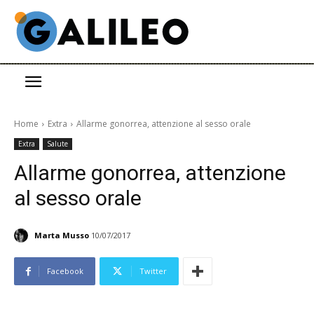
Home
Extra
Allarme gonorrea, attenzione al sesso orale
Extra
Salute
Allarme gonorrea, attenzione
al sesso orale
Marta Musso
10/07/2017
Facebook
Twitter