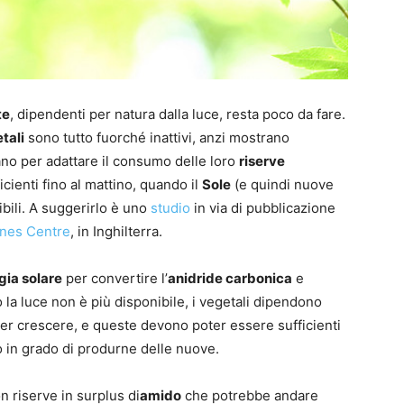
te
, dipendenti per natura dalla luce, resta poco da fare.
tali
sono tutto fuorché inattivi, anzi mostrano
no per adattare il consumo delle loro
riserve
cienti fino al mattino, quando il
Sole
(e quindi nuove
bili. A suggerirlo è uno
studio
in via di pubblicazione
nnes Centre
, in Inghilterra.
gia solare
per convertire l’
anidride carbonica
e
 la luce non è più disponibile, i vegetali dipendono
er crescere, e queste devono poter essere sufficienti
o in grado di produrne delle nuove.
n riserve in surplus di
amido
che potrebbe andare