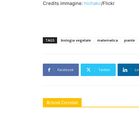
Credits immagine:
hichako
/Flickr
TAGS
biologia vegetale
matematica
piante
Facebook
Twitter
Li
Articoli Correlati