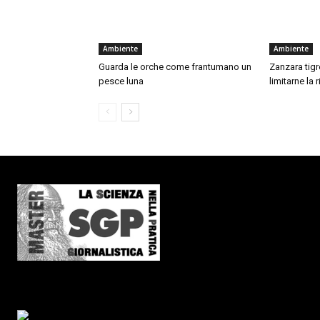
Ambiente
Ambiente
Guarda le orche come frantumano un
Zanzara tigre
pesce luna
limitarne la