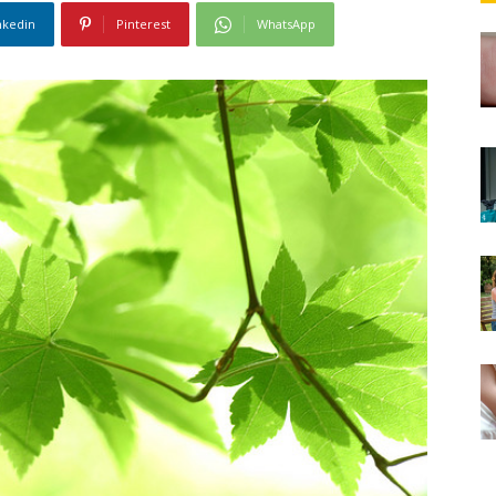
nkedin
Pinterest
WhatsApp