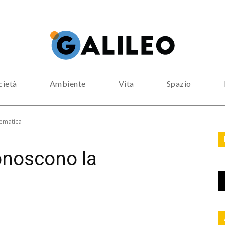
cietà
Ambiente
Vita
Spazio
tematica
onoscono la