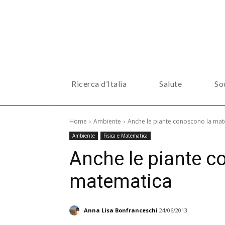
Ricerca d’Italia
Salute
So
Home
Ambiente
Anche le piante conoscono la ma
Ambiente
Fisica e Matematica
Anche le piante c
matematica
Anna Lisa Bonfranceschi
24/06/2013