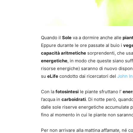
Quando il
Sole
va a dormire anche alle
pian
Eppure durante le ore passate al buio i
vege
capacità aritmetiche
sorprendenti, che usa
energetiche
, in modo che queste siano suffi
risorse energiche) saranno di nuovo disponi
su
eLife
condotto dai ricercatori del
John I
Con la
fotosintesi
le piante sfruttano l’
ener
l’acqua in
carboidrati
. Di notte però, quando
dalle sole riserve energetiche accumulate p
fino al momento in cui le piante non sarann
Per non arrivare alla mattina
affamate,
né co