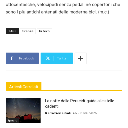
ottocentesche, velocipedi senza pedali né copertoni che
sono i più antichi antenati della moderna bici. (m.c.)
TAGS
firenze
hi tech
Facebook
Twitter
Articoli Correlati
La notte delle Perseidi: guida alle stelle
cadenti
Redazione Galileo
-
07/08/2026
Spazio