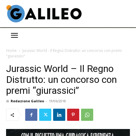
Home
Jurassic World - Il Regno Distrutto: un concorso con premi
"giurassici"
Jurassic World – Il Regno
Distrutto: un concorso con
premi “giurassici”
di
Redazione Galileo
-
19/06/2018