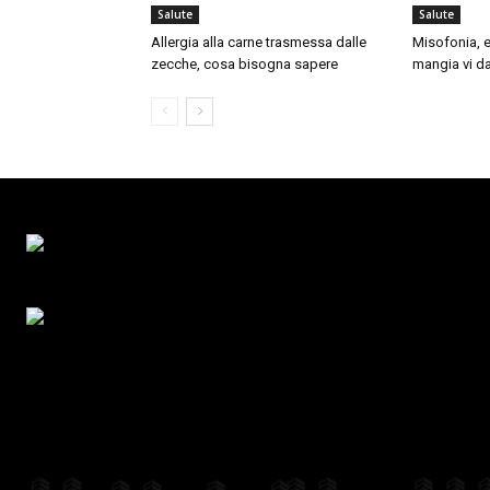
Salute
Salute
Allergia alla carne trasmessa dalle
Misofonia, e
zecche, cosa bisogna sapere
mangia vi da