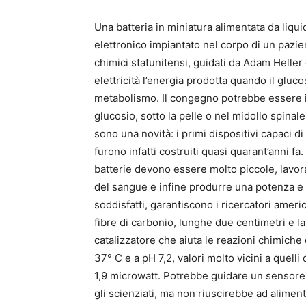
Una batteria in miniatura alimentata da liqu
elettronico impiantato nel corpo di un pazie
chimici statunitensi, guidati da Adam Heller
elettricità l’energia prodotta quando il gluc
metabolismo. Il congegno potrebbe essere ins
glucosio, sotto la pelle o nel midollo spina
sono una novità: i primi dispositivi capaci 
furono infatti costruiti quasi quarant’anni fa
batterie devono essere molto piccole, lavora
del sangue e infine produrre una potenza e u
soddisfatti, garantiscono i ricercatori americ
fibre di carbonio, lunghe due centimetri e la
catalizzatore che aiuta le reazioni chimiche
37° C e a pH 7,2, valori molto vicini a quel
1,9 microwatt. Potrebbe guidare un sensore d
gli scienziati, ma non riuscirebbe ad alimenta