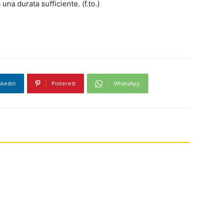
na durata sufficiente. (f.to.)
nkedin
Pinterest
WhatsApp