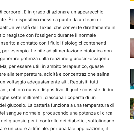
idi corporei. E in grado di azionare un apparecchio
nte. È il dispositivo messo a punto da un team di
 dell’Università del Texas, che converte direttamente in
osio reagisce con l’ossigeno durante il normale
erito a contatto con i fluidi fisiologici contenenti
le, per esempio. Le pile ad alimentazione biologica non
di generare potenza dalla reazione glucosio-ossigeno
. Ma, per essere utili in ambito terapeutico, queste
re alla temperatura, acidità e concentrazione salina
n voltaggio adeguatamente alti. Requisiti tutti
ani, dal loro nuovo dispositivo. Il quale consiste di due
rghe sette millimetri, ciascuna ricoperta di un
 del glucosio. La batteria funziona a una temperatura di
li del sangue normale, producendo una potenza di circa
el glucosio per il controllo dei diabetici, sottolineano
re un cuore artificiale: per una tale applicazione, il