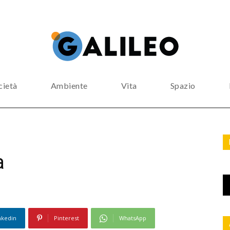
cietà
Ambiente
Vita
Spazio
a
nkedin
Pinterest
WhatsApp