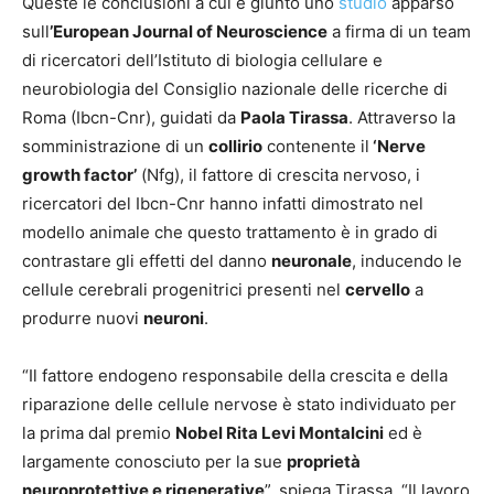
Queste le conclusioni a cui è giunto uno
studio
apparso
sull
’European Journal of Neuroscience
a firma di un team
di ricercatori dell’Istituto di biologia cellulare e
neurobiologia del Consiglio nazionale delle ricerche di
Roma (Ibcn-Cnr), guidati da
Paola Tirassa
. Attraverso la
somministrazione di un
collirio
contenente il
‘Nerve
growth factor’
(Nfg), il fattore di crescita nervoso, i
ricercatori del Ibcn-Cnr hanno infatti dimostrato nel
modello animale che questo trattamento è in grado di
contrastare gli effetti del danno
neuronale
, inducendo le
cellule cerebrali progenitrici presenti nel
cervello
a
produrre nuovi
neuroni
.
“Il fattore endogeno responsabile della crescita e della
riparazione delle cellule nervose è stato individuato per
la prima dal premio
Nobel Rita Levi Montalcini
ed è
largamente conosciuto per la sue
proprietà
neuroprotettive e rigenerative
”, spiega Tirassa. “Il lavoro