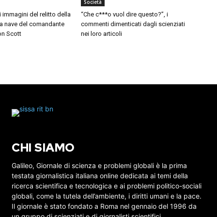
Società
i immagini del relitto della
“Che c***o vuol dire questo?”, i
 la nave del comandante
commenti dimenticati dagli scienziati
on Scott
nei loro articoli
CHI SIAMO
Galileo, Giornale di scienza e problemi globali è la prima
testata giornalistica italiana online dedicata ai temi della
ricerca scientifica e tecnologica e ai problemi politico-sociali
globali, come la tutela dell’ambiente, i diritti umani e la pace.
Il giornale è stato fondato a Roma nel gennaio del 1996 da
un gruppo di scienziati e di giornalisti scientifici.