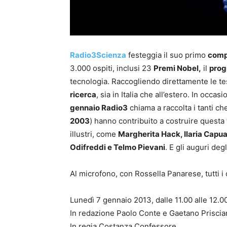
Radio3Scienza
festeggia il suo primo
comp
3.000 ospiti, inclusi 23
Premi Nobel,
il
pro
tecnologia. Raccogliendo direttamente le tes
ricerca
, sia in Italia che all’estero. In occ
gennaio Radio3
chiama a raccolta i tanti ch
2003
) hanno contribuito a costruire questa
illustri, come
Margherita Hack, Ilaria Capua
Odifreddi e Telmo Pievani
. E gli auguri degl
Al microfono, con Rossella Panarese, tutti i
Lunedì 7 gennaio 2013, dalle 11.00 alle 12.0
In redazione Paolo Conte e Gaetano Priscian
In regia Costanza Confessore