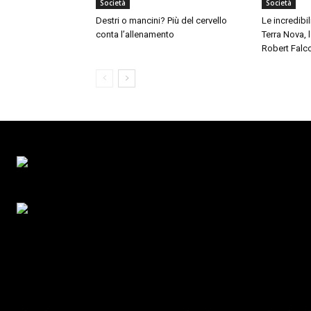
Società
Società
Destri o mancini? Più del cervello
Le incredibil
conta l’allenamento
Terra Nova,
Robert Falc