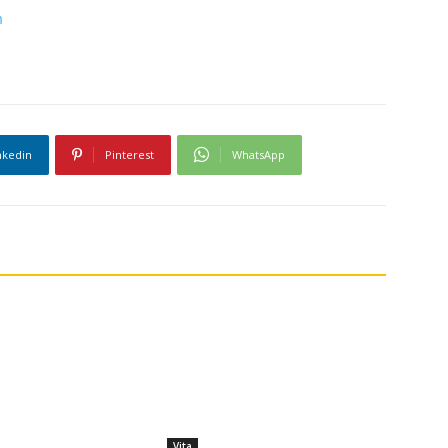
h
nkedin
Pinterest
WhatsApp
Vita