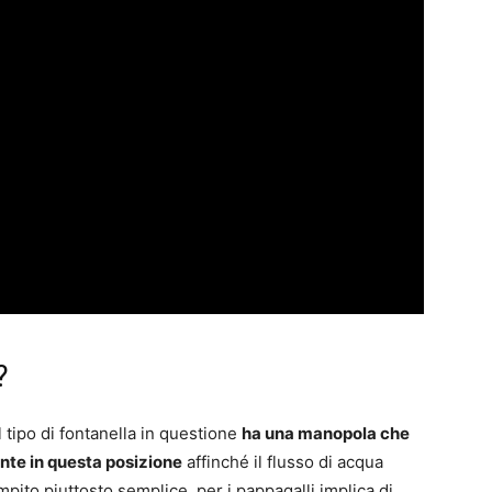
?
 tipo di fontanella in questione
ha una manopola che
te in questa posizione
affinché il flusso di acqua
ompito piuttosto semplice, per i pappagalli implica di