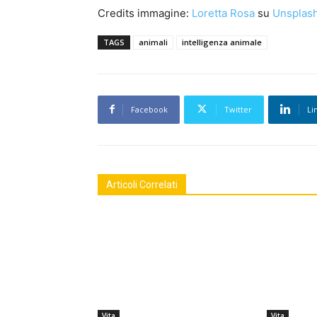
Credits immagine:
Loretta Rosa
su
Unsplas
TAGS
animali
intelligenza animale
Facebook
Twitter
Li
Articoli Correlati
Vita
Vita