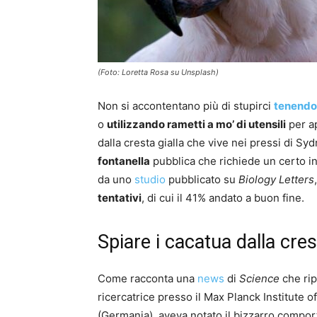
(Foto: Loretta Rosa su Unsplash)
Non si accontentano più di stupirci
tenendo 
o
utilizzando rametti a mo’ di utensili
per ap
dalla cresta gialla che vive nei pressi di S
fontanella
pubblica che richiede un certo i
da uno
studio
pubblicato su
Biology Letters
tentativi
, di cui il 41% andato a buon fine.
Spiare i cacatua dalla cres
Come racconta una
news
di
Science
che rip
ricercatrice presso il Max Planck Institute
(Germania), aveva notato il bizzarro compor