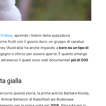
il ritmo
, aprendo i bidoni della spazzatura
rire frutti con il guscio duro: un gruppo di cacatua
ydney (Australia) ha anche imparato a
bere da un tipo di
ngegno e sforzo per essere aperta. È quanto emerge
, attraverso il quale sono stati documentati
più di 500
ta gialla
ercorre questa storia, la prima autrice Barbara Klump,
 of Animal Behavior di Radolfzell am Bodensee
tamento per la prima volta nel
2018
. Allora Klump si