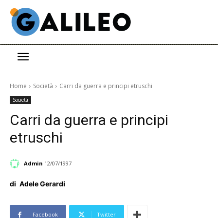
Home
Società
Carri da guerra e principi etruschi
Società
Carri da guerra e principi
etruschi
Admin
12/07/1997
di
Adele Gerardi
Facebook
Twitter