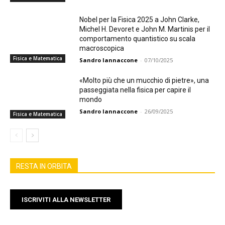
Nobel per la Fisica 2025 a John Clarke,
Michel H. Devoret e John M. Martinis per il
comportamento quantistico su scala
macroscopica
Fisica e Matematica
Sandro Iannaccone
-
07/10/2025
«Molto più che un mucchio di pietre», una
passeggiata nella fisica per capire il
mondo
Sandro Iannaccone
-
26/09/2025
Fisica e Matematica
RESTA IN ORBITA
ISCRIVITI ALLA NEWSLETTER