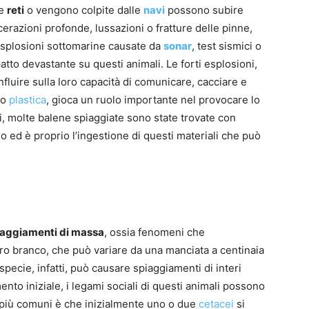
le
reti
o vengono colpite dalle
navi
possono subire
acerazioni profonde, lussazioni o fratture delle pinne,
 esplosioni sottomarine causate da
sonar
, test sismici o
to devastante su questi animali. Le forti esplosioni,
influire sulla loro capacità di comunicare, cacciare e
 o
plastica
, gioca un ruolo importante nel provocare lo
i, molte balene spiaggiate sono state trovate con
tino ed è proprio l’ingestione di questi materiali che può
iaggiamenti di massa
, ossia fenomeni che
ro branco, che può variare da una manciata a centinaia
specie, infatti, può causare spiaggiamenti di interi
nto iniziale, i legami sociali di questi animali possono
i più comuni è che inizialmente uno o due
cetacei
si