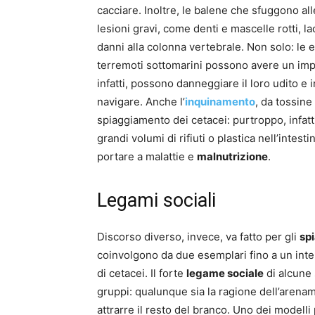
cacciare. Inoltre, le balene che sfuggono al
lesioni gravi, come denti e mascelle rotti, l
danni alla colonna vertebrale. Non solo: le
terremoti sottomarini possono avere un impat
infatti, possono danneggiare il loro udito e 
navigare. Anche l’
inquinamento
, da tossine
spiaggiamento dei cetacei: purtroppo, infatt
grandi volumi di rifiuti o plastica nell’intes
portare a malattie e
malnutrizione
.
Legami sociali
Discorso diverso, invece, va fatto per gli
sp
coinvolgono da due esemplari fino a un inte
di cetacei. Il forte
legame sociale
di alcune 
gruppi: qualunque sia la ragione dell’arename
attrarre il resto del branco. Uno dei modell