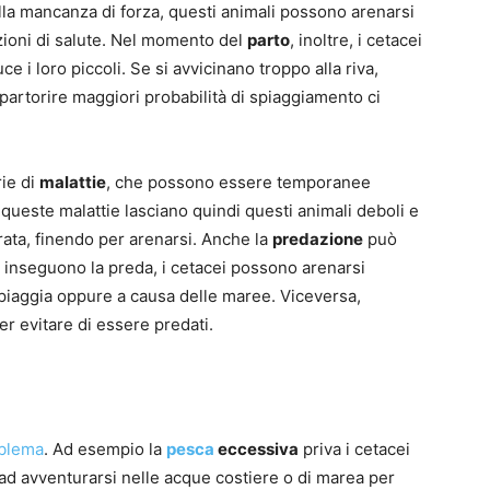
ella mancanza di forza, questi animali possono arenarsi
izioni di salute. Nel momento del
parto
, inoltre, i cetacei
e i loro piccoli. Se si avvicinano troppo alla riva,
artorire maggiori probabilità di spiaggiamento ci
rie di
malattie
, che possono essere temporanee
i queste malattie lasciano quindi questi animali deboli e
rata, finendo per arenarsi. Anche la
predazione
può
inseguono la preda, i cetacei possono arenarsi
piaggia oppure a causa delle maree. Viceversa,
er evitare di essere predati.
blema
. Ad esempio la
pesca
eccessiva
priva i cetacei
li ad avventurarsi nelle acque costiere o di marea per