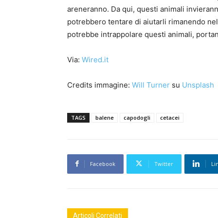
areneranno. Da qui, questi animali invieran
potrebbero tentare di aiutarli rimanendo nell
potrebbe intrappolare questi animali, porta
Via:
Wired.it
Credits immagine:
Will Turner
su
Unsplash
TAGS
balene
capodogli
cetacei
Facebook
Twitter
Li
Articoli Correlati