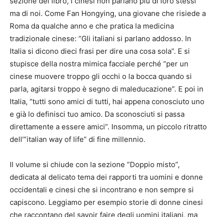
sezione del libro, i cinesi non parlano più di loro stessi
ma di noi. Come Fan Hongying, una giovane che risiede a
Roma da qualche anno e che pratica la medicina
tradizionale cinese: “Gli italiani si parlano addosso. In
Italia si dicono dieci frasi per dire una cosa sola”. E si
stupisce della nostra mimica facciale perché “per un
cinese muovere troppo gli occhi o la bocca quando si
parla, agitarsi troppo è segno di maleducazione”. E poi in
Italia, “tutti sono amici di tutti, hai appena conosciuto uno
e già lo definisci tuo amico. Da sconosciuti si passa
direttamente a essere amici”. Insomma, un piccolo ritratto
dell’”italian way of life” di fine millennio.
Il volume si chiude con la sezione “Doppio misto”,
dedicata al delicato tema dei rapporti tra uomini e donne
occidentali e cinesi che si incontrano e non sempre si
capiscono. Leggiamo per esempio storie di donne cinesi
che raccontano del savoir faire degli uomini italiani, ma