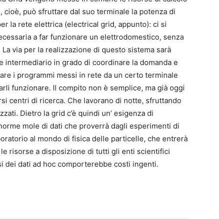
te, cioè, può sfruttare dal suo terminale la potenza di
a rete elettrica (electrical grid, appunto): ci si
necessaria a far funzionare un elettrodomestico, senza
La via per la realizzazione di questo sistema sarà
e intermediario in grado di coordinare la domanda e
rizzare i programmi messi in rete da un certo terminale
farli funzionare. Il compito non è semplice, ma già oggi
rsi centri di ricerca. Che lavorano di notte, sfruttando
zati. Dietro la grid c’è quindi un’ esigenza di
enorme mole di dati che proverrà dagli esperimenti di
oratorio al mondo di fisica delle particelle, che entrerà
e risorse a disposizione di tutti gli enti scientifici
lisi dei dati ad hoc comporterebbe costi ingenti.