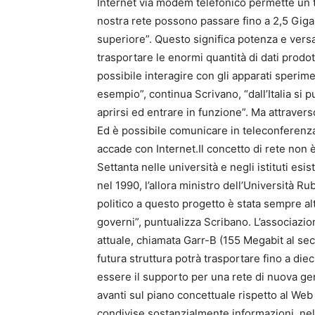
Internet via modem telefonico permette un tr
nostra rete possono passare fino a 2,5 Gigab
superiore”. Questo significa potenza e versat
trasportare le enormi quantità di dati prodott
possibile interagire con gli apparati sperim
esempio”, continua Scrivano, “dall’Italia si 
aprirsi ed entrare in funzione”. Ma attrave
Ed è possibile comunicare in teleconferenza
accade con Internet.Il concetto di rete non è 
Settanta nelle università e negli istituti esi
nel 1990, l’allora ministro dell’Università Ru
politico a questo progetto è stata sempre alt
governi”, puntualizza Scribano. L’associazio
attuale, chiamata Garr-B (155 Megabit al sec
futura struttura potrà trasportare fino a die
essere il supporto per una rete di nuova ge
avanti sul piano concettuale rispetto al Web
condivise sostanzialmente informazioni, ne