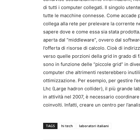
di tutti i computer collegati. Il singolo uten
tutte le macchine connesse. Come accade per l
collega alla rete per prelevare la corrente 
sapere dove e come essa sia stata prodotta. 
aperta dal “middleware”, ovvero dal softwar
l’offerta di risorse di calcolo. Cioè di indi
verso quelle porzioni della grid in grado di 
sono in funzione delle “piccole grid” in dive
computer che altrimenti resterebbero inutiliz
ottimizzazione. Per esempio, per gestire l’
Lhc (Large hadron collider), il più grande lab
in attività nel 2007, è necessario coordinare l
coinvolti. Infatti, creare un centro per l’ana
TAGS
hi tech
laboratori italiani