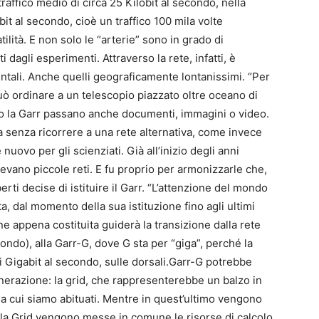
affico medio di circa 25 Kilobit al secondo, nella
it al secondo, cioè un traffico 100 mila volte
ilità. E non solo le “arterie” sono in grado di
i dagli esperimenti. Attraverso la rete, infatti, è
entali. Anche quelli geograficamente lontanissimi. “Per
può ordinare a un telescopio piazzato oltre oceano di
rso la Garr passano anche documenti, immagini o video.
 senza ricorrere a una rete alternativa, come invece
nuovo per gli scienziati. Già all’inizio degli anni
stevano piccole reti. E fu proprio per armonizzarle che,
berti decise di istituire il Garr. “L’attenzione del mondo
a, dal momento della sua istituzione fino agli ultimi
ne appena costituita guiderà la transizione dalla rete
ondo), alla Garr-G, dove G sta per “giga”, perché la
ci Gigabit al secondo, sulle dorsali.Garr-G potrebbe
nerazione: la grid, che rappresenterebbe un balzo in
 a cui siamo abituati. Mentre in quest’ultimo vengono
lla Grid vengono messe in comune le risorse di calcolo