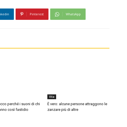
nkedin
Pinterest
WhatsApp
Vita
cco perché i suoni di chi
È vero: alcune persone attraggono le
nno così fastidio
zanzare più di altre