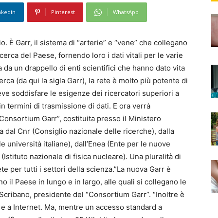
nkedin
Pinterest
WhatsApp
io. È Garr, il sistema di “arterie” e “vene” che collegano
ricerca del Paese, fornendo loro i dati vitali per le varie
ta da un drappello di enti scientifici che hanno dato vita
rca (da qui la sigla Garr), la rete è molto più potente di
ve soddisfare le esigenze dei ricercatori superiori a
 termini di trasmissione di dati. E ora verrà
Consortium Garr”, costituita presso il Ministero
ca dal Cnr (Consiglio nazionale delle ricerche), dalla
 università italiane), dall’Enea (Ente per le nuove
 (Istituto nazionale di fisica nucleare). Una pluralità di
te per tutti i settori della scienza.”La nuova Garr è
no il Paese in lungo e in largo, alle quali si collegano le
lo Scribano, presidente del “Consortium Garr”. “Inoltre è
 e a Internet. Ma, mentre un accesso standard a