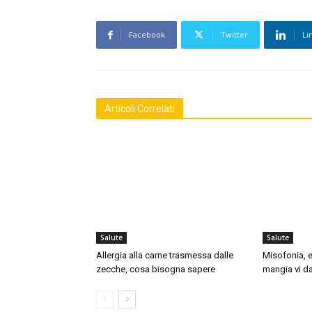
Facebook
Twitter
Li
Articoli Correlati
Salute
Salute
Allergia alla carne trasmessa dalle
Misofonia, e
zecche, cosa bisogna sapere
mangia vi da