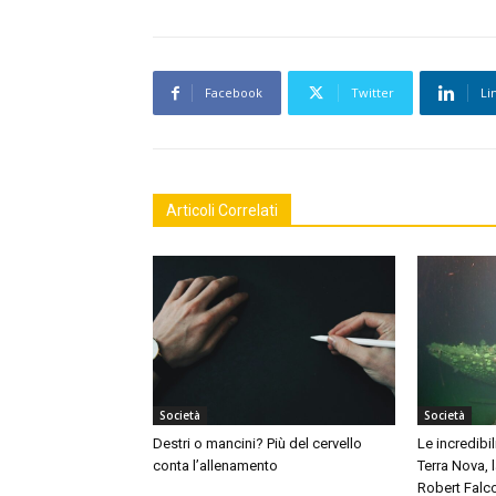
Facebook
Twitter
Li
Articoli Correlati
Società
Società
Destri o mancini? Più del cervello
Le incredibil
conta l’allenamento
Terra Nova,
Robert Falc