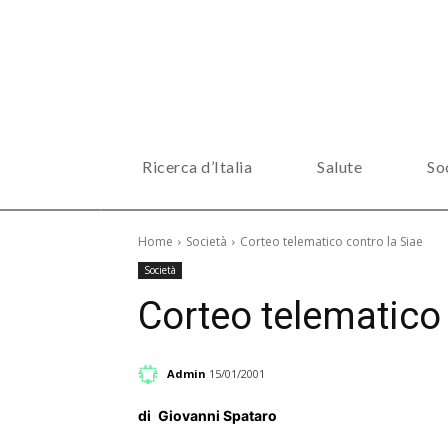
Ricerca d’Italia
Salute
So
Home
Società
Corteo telematico contro la Siae
Società
Corteo telematico 
Admin
15/01/2001
di
Giovanni Spataro