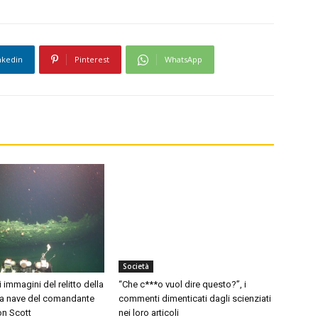
nkedin
Pinterest
WhatsApp
Società
i immagini del relitto della
“Che c***o vuol dire questo?”, i
 la nave del comandante
commenti dimenticati dagli scienziati
on Scott
nei loro articoli