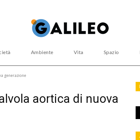
cietà
Ambiente
Vita
Spazio
ova generazione
alvola aortica di nuova