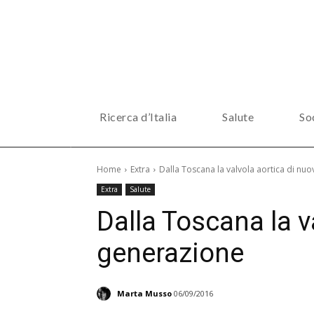
Ricerca d’Italia
Salute
So
Home
Extra
Dalla Toscana la valvola aortica di nu
Extra
Salute
Dalla Toscana la v
generazione
Marta Musso
06/09/2016