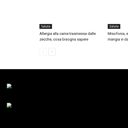
Salute
Salute
Allergia alla carne trasmessa dalle
Misofonia, e
zecche, cosa bisogna sapere
mangia vi da