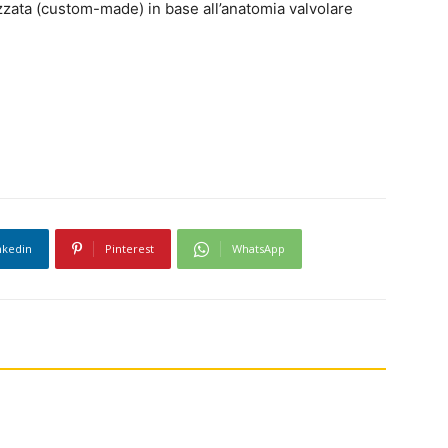
izzata (custom-made) in base all’anatomia valvolare
nkedin
Pinterest
WhatsApp