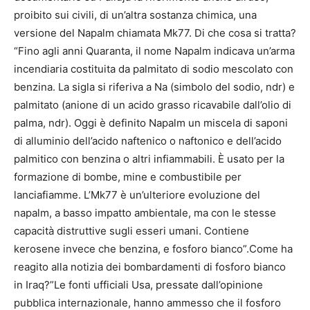
proibito sui civili, di un’altra sostanza chimica, una
versione del Napalm chiamata Mk77. Di che cosa si tratta?
“Fino agli anni Quaranta, il nome Napalm indicava un’arma
incendiaria costituita da palmitato di sodio mescolato con
benzina. La sigla si riferiva a Na (simbolo del sodio, ndr) e
palmitato (anione di un acido grasso ricavabile dall’olio di
palma, ndr). Oggi è definito Napalm un miscela di saponi
di alluminio dell’acido naftenico o naftonico e dell’acido
palmitico con benzina o altri infiammabili. È usato per la
formazione di bombe, mine e combustibile per
lanciafiamme. L’Mk77 è un’ulteriore evoluzione del
napalm, a basso impatto ambientale, ma con le stesse
capacità distruttive sugli esseri umani. Contiene
kerosene invece che benzina, e fosforo bianco”.Come ha
reagito alla notizia dei bombardamenti di fosforo bianco
in Iraq?”Le fonti ufficiali Usa, pressate dall’opinione
pubblica internazionale, hanno ammesso che il fosforo