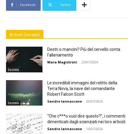
Facebook
Twitter
Articoli Correlati
Destri o mancini? Più del cervello conta
l’allenamento
Mara Magistroni
-
23/07/2026
Società
Le incredibili immagini del relitto della
Terra Nova, la nave del comandante
Robert Falcon Scott
Sandro Iannaccone
-
20/07/2026
Società
“Che c***o vuol dire questo?”, i commenti
dimenticati dagli scienziati nei loro articoli
Sandro Iannaccone
-
16/07/2026