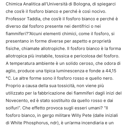
Chimica Analitica all’Università di Bologna, di spiegarci
che cos’è il fosforo bianco e perché è così nocivo.
Professor Taddia, che cos’è il fosforo bianco e perché è
diverso dal fosforo presente nei dentifrici o nei
fiammiferi?”Alcuni elementi chimici, come il fosforo, si
presentano in forme diverse per aspetto e proprietà
fisiche, chiamate allotropiche. Il fosforo bianco è la forma
allotropica più instabile, tossica e pericolosa del fosforo.
A temperatura ambiente è un solido ceroso, che odora di
aglio, produce una tipica luminescenza e fonde a 44,15
°C. Le altre forme sono il fosforo rosso e quello nero.
Proprio a causa della sua tossicità, non viene più
utilizzato per la fabbricazione dei fiammiferi dagli inizi del
Novecento, ed è stato sostituito da quello rosso e dai
solfuri”. Che effetto provoca sugli esseri umani? “Il
fosforo bianco, in gergo militare Willy Pete (dalle iniziali
di White Phosphorus, ndr), è un’arma incendiaria e un