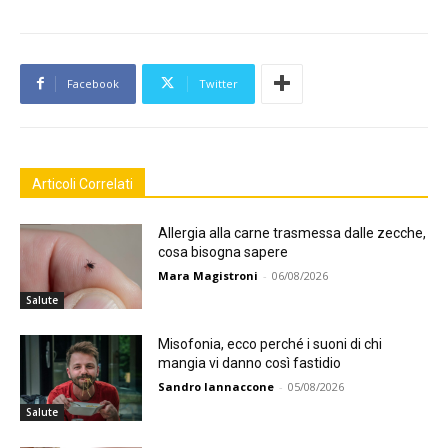
Facebook
Twitter
Articoli Correlati
Allergia alla carne trasmessa dalle zecche,
cosa bisogna sapere
Mara Magistroni
-
06/08/2026
Salute
Misofonia, ecco perché i suoni di chi
mangia vi danno così fastidio
Sandro Iannaccone
-
05/08/2026
Salute