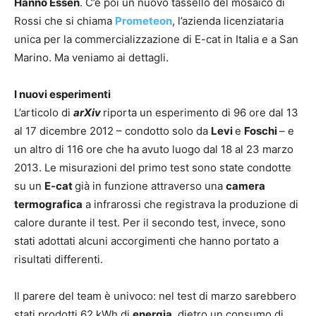
Hanno Essén
. C’è poi un nuovo tassello del mosaico di
Rossi che si chiama
Prometeon
, l’azienda licenziataria
unica per la commercializzazione di E-cat in Italia e a San
Marino. Ma veniamo ai dettagli.
I nuovi esperimenti
L’articolo di
arXiv
riporta un esperimento di 96 ore dal 13
al 17 dicembre 2012 – condotto solo da
Levi
e
Foschi
– e
un altro di 116 ore che ha avuto luogo dal 18 al 23 marzo
2013. Le misurazioni del primo test sono state condotte
su un
E-cat
già in funzione attraverso una
camera
termografica
a infrarossi che registrava la produzione di
calore durante il test. Per il secondo test, invece, sono
stati adottati alcuni accorgimenti che hanno portato a
risultati differenti.
Il parere del team è univoco: nel test di marzo sarebbero
stati prodotti 62 kWh di
energia
, dietro un consumo di