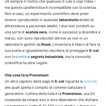
c’è sempre il rischio che qualcuno ti rubi e copi l’idea –
ma questa caratteristica è incompatibile con la scienza.
Non a caso, un esperimento scientifico deve poter
essere riproducibile in qualsiasi
laboratorio
dotato di
attrezzature e personale adatto. I due test condotti su
una sorta di
scatola nera
, come è successo a dicembre e
marzo, non sono riproducibili altrove se non in un
laboratorio gestito da
Rossi
. L’inventore è libero di fare la
sua scelta e (giustamente) decidere di proteggere
E-cat
con
brevetto
e
segreto industriale
, ma la comunità
scientifica ha altre regole.
Che cosa fa la Prometeon
Un altro capitolo della saga di
E-cat
riguarda le
aziende
alle quali spetta il compito di commercializzare il
generatore. L’ultima della lista è la
Prometeon
, una Srl
composta da cinque soci e zero dipendenti che dichiara
un patrimonio netto di 10.400 euro. Inoltre, i due nuovi