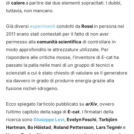
di
calore
a partire dai due elementi sopracitati. I dubbi,
tuttavia, non mancano.
Già diversi
esperimenti
condotti da
Rossi
in persona nel
2011 erano stati contestati per il fatto di non aver
permesso alla
comunità scientifica
di controllare in
modo approfondito le attrezzature utilizzate. Per
rispondere alle critiche mosse, l’inventore di E-cat ha
passato la palla nelle mani di un gruppo di tecnici e
scienziati a cui è stato chiesto di valutare se il generatore
sia davvero in grado di produrre energia grazie alla
fusione nichel-idrogeno.
Ecco spiegato l’articolo pubblicato su
arXiv
, ovvero
l’ultimo capitolo della saga di
E-cat
. I firmatari della
ricerca sono
Giuseppe Levi
,
Evelyn Foschi
,
Torbjörn
Hartman
,
Bo Höistad
,
Roland Pettersson
,
Lars Tegnér
e