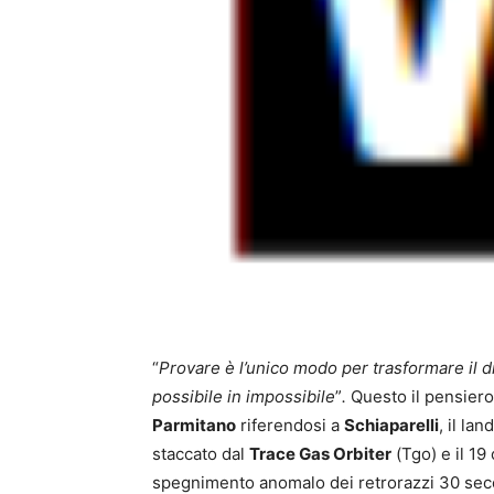
“
Provare è l’unico modo per trasformare il dif
possibile in impossibile
”
.
Questo il pensier
Parmitano
riferendosi a
Schiaparelli
, il la
staccato dal
Trace Gas Orbiter
(Tgo) e il 19
spegnimento anomalo dei retrorazzi 30 secon