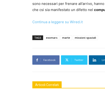
sono necessari per frenare all’arrivo, hanno
che csi sia manifestato un difetto nel
compu
Continua a leggere su Wired.it
TAGS
exomars
marte
missioni spaziali
Facebook
Twitter
Li
Articoli Correlati