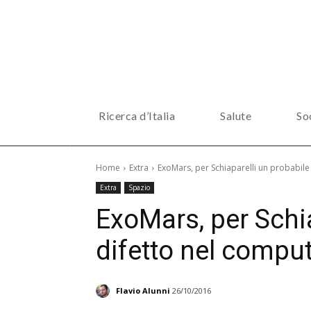
Ricerca d’Italia
Salute
So
Home
Extra
ExoMars, per Schiaparelli un probabile
Extra
Spazio
ExoMars, per Schia
difetto nel comput
Flavio Alunni
26/10/2016