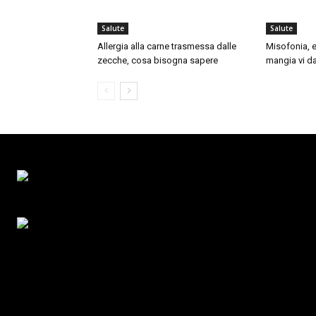
Salute
Salute
Allergia alla carne trasmessa dalle
Misofonia, e
zecche, cosa bisogna sapere
mangia vi da