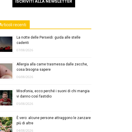
ISCRIVITI ALLA NEWSLETTER
Articoli recenti
La notte delle Perseidi: guida alle stelle
cadenti
07/08/2026
Allergia alla carne trasmessa dalle zecche,
cosa bisogna sapere
06/08/2026
Misofonia, ecco perché i suoni di chi mangia
vi danno così fastidio
05/08/2026
È vero: alcune persone attraggono le zanzare
più di altre
04/08/2026