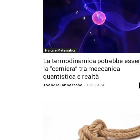
Fisica e Matematica
La termodinamica potrebbe esse
la “cerniera” tra meccanica
quantistica e realtà
3
Sandro Iannaccone
-
12/02/2024