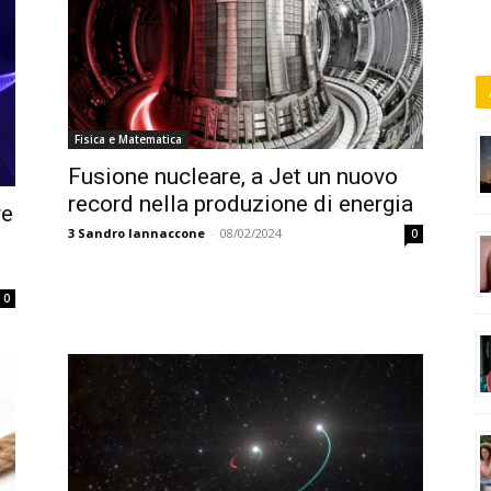
Fisica e Matematica
Fusione nucleare, a Jet un nuovo
record nella produzione di energia
re
3
Sandro Iannaccone
-
08/02/2024
0
0