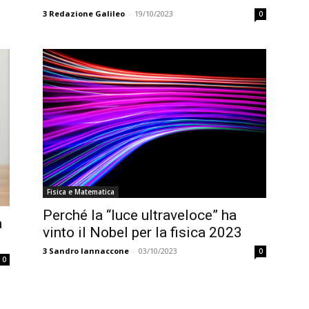
3
Redazione Galileo
-
19/10/2023
0
Fisica e Matematica
Perché la “luce ultraveloce” ha
a
vinto il Nobel per la fisica 2023
3
Sandro Iannaccone
-
03/10/2023
0
0