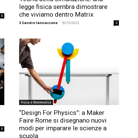
legge fisica sembra dimostrare
che viviamo dentro Matrix
0
3
Sandro Iannaccone
-
30/10/2023
0
Fisica e Matematica
“Design For Physics”: a Maker
Faire Rome si disegnano nuovi
modi per imparare le scienze a
0
scuola