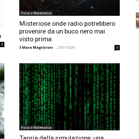
Fisica e Matematica
Misteriose onde radio potrebbero
provenire da un buco nero mai
o
visto prima
0
3
Mara Magistroni
-
23/01/2024
0
Fisica e Matematica
Teoria della simulazione: una