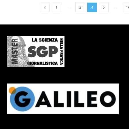
...
...
1
3
4
5
1