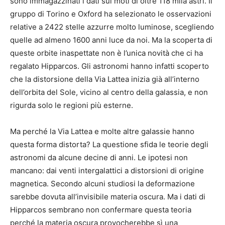
sono immagazzinati i dati sui moti di oltre 118 mila astri. Il
gruppo di Torino e Oxford ha selezionato le osservazioni
relative a 2422 stelle azzurre molto luminose, scegliendo
quelle ad almeno 1600 anni luce da noi. Ma la scoperta di
queste orbite inaspettate non è l’unica novità che ci ha
regalato Hipparcos. Gli astronomi hanno infatti scoperto
che la distorsione della Via Lattea inizia già all’interno
dell’orbita del Sole, vicino al centro della galassia, e non
rigurda solo le regioni più esterne.
Ma perché la Via Lattea e molte altre galassie hanno
questa forma distorta? La questione sfida le teorie degli
astronomi da alcune decine di anni. Le ipotesi non
mancano: dai venti intergalattici a distorsioni di origine
magnetica. Secondo alcuni studiosi la deformazione
sarebbe dovuta all’invisibile materia oscura. Ma i dati di
Hipparcos sembrano non confermare questa teoria
perché la materia oscura provocherebbe sì una