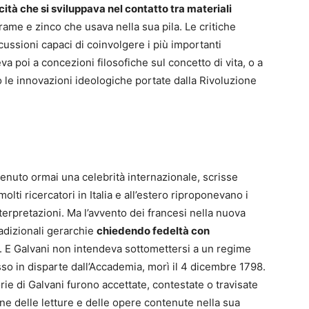
icità che si sviluppava nel contatto tra materiali
rame e zinco che usava nella sua pila. Le critiche
ussioni capaci di coinvolgere i più importanti
va poi a concezioni filosofiche sul concetto di vita, o a
 le innovazioni ideologiche portate dalla Rivoluzione
venuto ormai una celebrità internazionale, scrisse
olti ricercatori in Italia e all’estero riproponevano i
rpretazioni. Ma l’avvento dei francesi nella nuova
adizionali gerarchie
chiedendo fedeltà con
i. E Galvani non intendeva sottomettersi a un regime
sso in disparte dall’Accademia, morì il 4 dicembre 1798.
ie di Galvani furono accettate, contestate o travisate
e delle letture e delle opere contenute nella sua