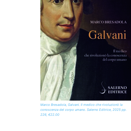
Marco Bresadola, Galvani. Il medico che rivoluzionò la
conoscenza del corpo umano. Salerno Editrice, 2025 pp.
226, €22.00