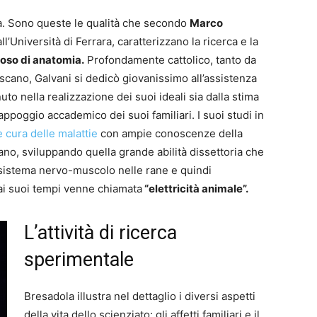
za. Sono queste le qualità che secondo
Marco
ll’Università di Ferrara, caratterizzano la ricerca e la
dioso di anatomia.
Profondamente cattolico, tanto da
scano, Galvani si dedicò giovanissimo all’assistenza
nuto nella realizzazione dei suoi ideali sia dalla stima
’appoggio accademico dei suoi familiari. I suoi studi in
 cura delle malattie
con ampie conoscenze della
no, sviluppando quella grande abilità dissettoria che
l sistema nervo-muscolo nelle rane e quindi
e ai suoi tempi venne chiamata
“elettricità animale”.
L’attività di ricerca
sperimentale
Bresadola illustra nel dettaglio i diversi aspetti
della vita dello scienziato: gli affetti familiari e il