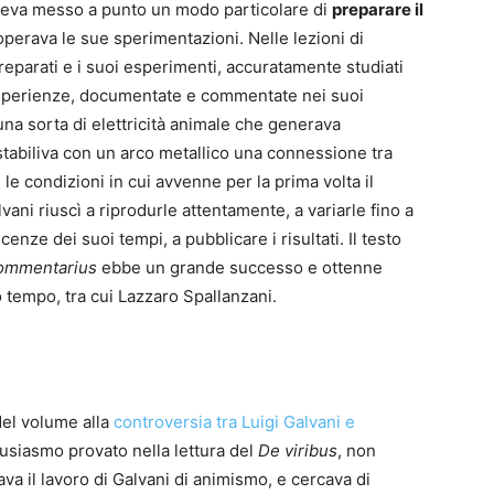
aveva messo a punto un modo particolare di
preparare il
operava le sue sperimentazioni. Nelle lezioni di
eparati e i suoi esperimenti, accuratamente studiati
esperienze, documentate e commentate nei suoi
na sorta di elettricità animale che generava
stabiliva con un arco metallico una connessione tra
e condizioni in cui avvenne per la prima volta il
ni riuscì a riprodurle attentamente, a variarle fino a
nze dei suoi tempi, a pubblicare i risultati. Il testo
 commentarius
ebbe un grande successo e ottenne
o tempo, tra cui Lazzaro Spallanzani.
del volume alla
controversia tra Luigi Galvani e
usiasmo provato nella lettura del
De viribus
, non
va il lavoro di Galvani di animismo, e cercava di