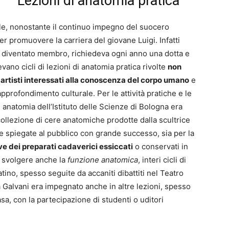
Lezioni di anatomia pratica
acile, nonostante il continuo impegno del suocero
 promuovere la carriera del giovane Luigi. Infatti
ra diventato membro, richiedeva ogni anno una dotta e
ano cicli di lezioni di anatomia pratica rivolte
non
 artisti interessati alla conoscenza del corpo umano
e
profondimento culturale. Per le attività pratiche e le
anatomia dell’Istituto delle Scienze di Bologna era
collezione di cere anatomiche prodotte dalla scultrice
 spiegate al pubblico con grande successo, sia per la
ve dei preparati cadaverici essiccati
o conservati in
a svolgere anche la
funzione anatomica
, interi cicli di
atino, spesso seguite da accaniti dibattiti nel Teatro
Galvani era impegnato anche in altre lezioni, spesso
sa, con la partecipazione di studenti o uditori