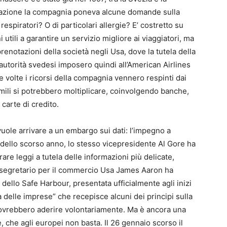
tazione la compagnia poneva alcune domande sulla
respiratori? O di particolari allergie? E’ costretto su
 utili a garantire un servizio migliore ai viaggiatori, ma
renotazioni della società negli Usa, dove la tutela della
 autorità svedesi imposero quindi all’American Airlines
e volte i ricorsi della compagnia vennero respinti dai
imili si potrebbero moltiplicare, coinvolgendo banche,
 carte di credito.
vuole arrivare a un embargo sui dati: l’impegno a
 dello scorso anno, lo stesso vicepresidente Al Gore ha
re leggi a tutela delle informazioni più delicate,
 il segretario per il commercio Usa James Aaron ha
 dello Safe Harbour, presentata ufficialmente agli inizi
a delle imprese” che recepisce alcuni dei principi sulla
 dovrebbero aderire volontariamente. Ma è ancora una
, che agli europei non basta. Il 26 gennaio scorso il