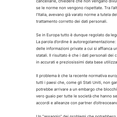
cancellarle, chiedere che non vengano divulg
se le norme non vengono rispettate. Tra l’alt
l’Italia, avevano già varato norme a tutela del
trattamento corretto dei dati personali.
Se in Europa tutto è dunque regolato da legg
La parola d’ordine è autoregolamentazione: o
delle informazioni private a cui si affianca
statali. Il risultato è che i dati personali de
in accurati e preziosissimi data base utilizza
Il problema è che la recente normativa europ
tutti i paesi che, come gli Stati Uniti, non g
potrebbe arrivare a un embargo che blocchi l’
vero guaio per tutte le società che hanno se
accordi e alleanze con partner d’oltreocean
Un “assaggio” dei problemi che potrebbero na