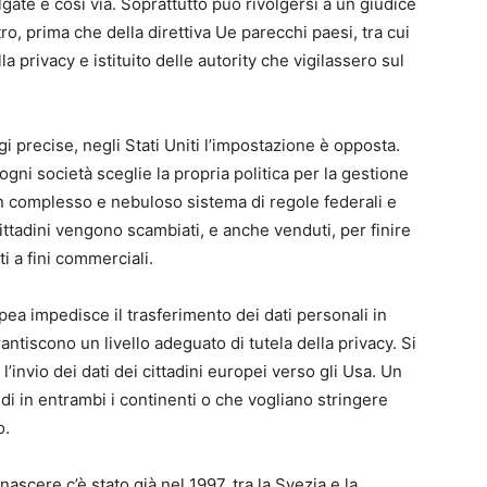
ate e così via. Soprattutto può rivolgersi a un giudice
ro, prima che della direttiva Ue parecchi paesi, tra cui
la privacy e istituito delle autority che vigilassero sul
i precise, negli Stati Uniti l’impostazione è opposta.
gni società sceglie la propria politica per la gestione
 un complesso e nebuloso sistema di regole federali e
i cittadini vengono scambiati, e anche venduti, per finire
ti a fini commerciali.
ea impedisce il trasferimento dei dati personali in
arantiscono un livello adeguato di tutela della privacy. Si
invio dei dati dei cittadini europei verso gli Usa. Un
di in entrambi i continenti o che vogliano stringere
o.
scere c’è stato già nel 1997, tra la Svezia e la