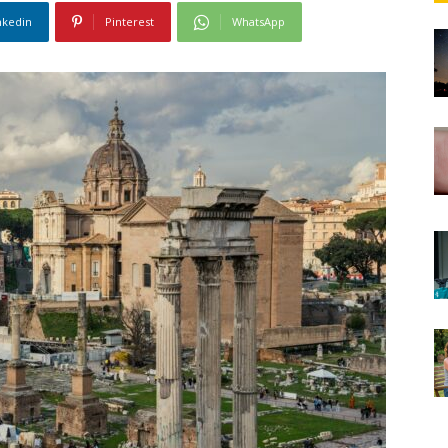
nkedin
Pinterest
WhatsApp