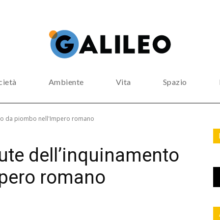
cietà
Ambiente
Vita
Spazio
mento da piombo nell'Impero romano
alute dell’inquinamento
mpero romano