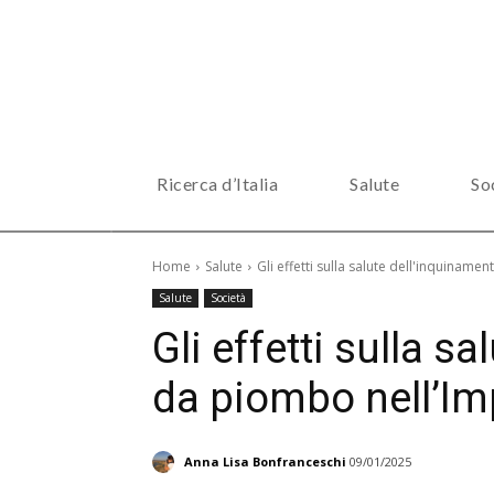
Ricerca d’Italia
Salute
So
Home
Salute
Gli effetti sulla salute dell'inquina
Salute
Società
Gli effetti sulla s
da piombo nell’I
Anna Lisa Bonfranceschi
09/01/2025