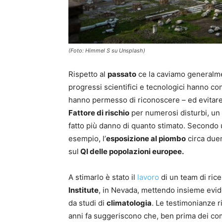
(Foto: Himmel S su Unsplash)
Rispetto al
passato
ce la caviamo generalmen
progressi scientifici e tecnologici hanno cons
hanno permesso di riconoscere – ed evitare – 
Fattore di rischio
per numerosi disturbi, un
fatto più danno di quanto stimato. Secondo
esempio, l’
esposizione al piombo
circa duem
sul
QI delle popolazioni europee.
A stimarlo è stato il
lavoro
di un team di rice
Institute
, in Nevada, mettendo insieme evid
da studi di
climatologia
. Le testimonianze ri
anni fa suggeriscono che, ben prima dei combu