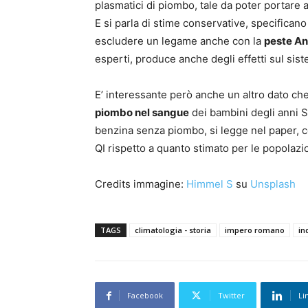
plasmatici di piombo, tale da poter portare a
E si parla di stime conservative, specifican
escludere un legame anche con la
peste An
esperti, produce anche degli effetti sul sis
E’ interessante però anche un altro dato che
piombo nel sangue
dei bambini degli anni S
benzina senza piombo, si legge nel paper, co
QI rispetto a quanto stimato per le popolaz
Credits immagine:
Himmel S
su
Unsplash
TAGS
climatologia - storia
impero romano
in
Facebook
Twitter
Li