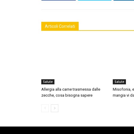
Articoli Correlati
Salute
Salute
Allergia alla carne trasmessa dalle
Misofonia, e
zecche, cosa bisogna sapere
mangia vi da