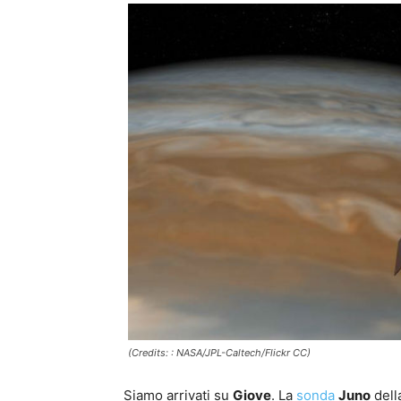
(Credits: : NASA/JPL-Caltech/Flickr CC)
Siamo arrivati su
Giove
. La
sonda
Juno
dell