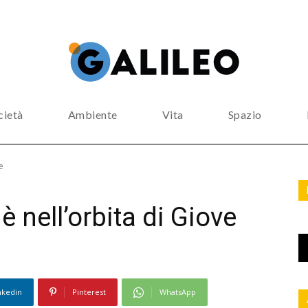
cietà
Ambiente
Vita
Spazio
e
 nell’orbita di Giove
nkedin
Pinterest
WhatsApp