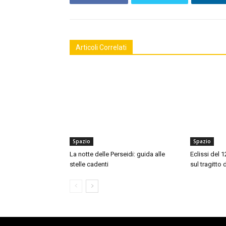
Articoli Correlati
Spazio
Spazio
La notte delle Perseidi: guida alle
Eclissi del 
stelle cadenti
sul tragitto 