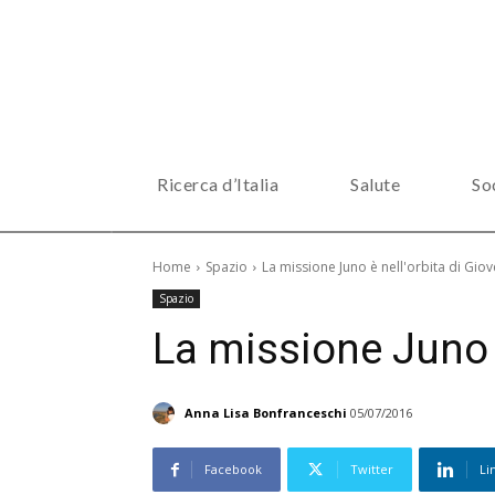
Ricerca d’Italia
Salute
So
Home
Spazio
La missione Juno è nell'orbita di Giov
Spazio
La missione Juno è
Anna Lisa Bonfranceschi
05/07/2016
Facebook
Twitter
Li