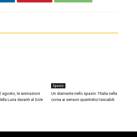
Spazio
12 agosto, le animazioni
Un diamante nello spazio: l’Italia nella
della Luna davanti al Sole
corsa ai sensori quantistici tascabili