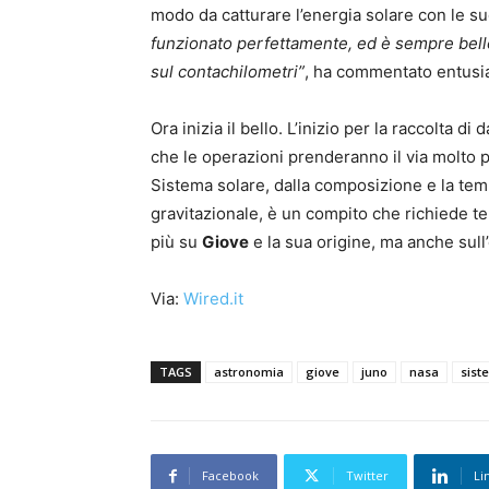
modo da catturare l’energia solare con le s
funzionato perfettamente, ed è sempre bello 
sul contachilometri”
, ha commentato entusi
Ora inizia il bello. L’inizio per la raccolta di
che le operazioni prenderanno il via molto pr
Sistema solare, dalla composizione e la te
gravitazionale, è un compito che richiede te
più su
Giove
e la sua origine, ma anche sul
Via:
Wired.it
TAGS
astronomia
giove
juno
nasa
sist
Facebook
Twitter
Li