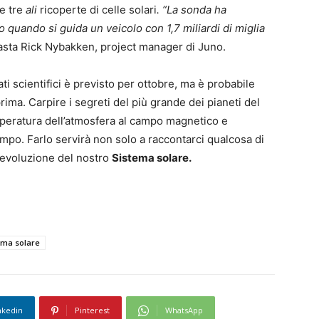
ue tre
ali
ricoperte di celle solari
. “La sonda ha
quando si guida un veicolo con 1,7 miliardi di miglia
asta Rick Nybakken, project manager di Juno.
 dati scientifici è previsto per ottobre, ma è probabile
ima. Carpire i segreti del più grande dei pianeti del
mperatura dell’atmosfera al campo magnetico e
mpo. Farlo servirà non solo a raccontarci qualcosa di
l’evoluzione del nostro
Sistema solare.
ema solare
nkedin
Pinterest
WhatsApp