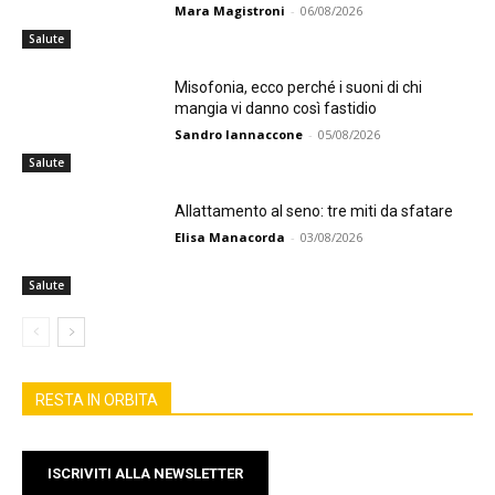
Mara Magistroni
-
06/08/2026
Salute
Misofonia, ecco perché i suoni di chi
mangia vi danno così fastidio
Sandro Iannaccone
-
05/08/2026
Salute
Allattamento al seno: tre miti da sfatare
Elisa Manacorda
-
03/08/2026
Salute
RESTA IN ORBITA
ISCRIVITI ALLA NEWSLETTER