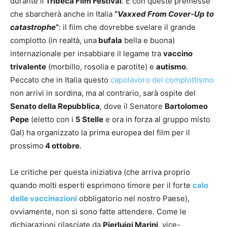
durante il
Tribeca Film Festival
. È con queste premesse
che sbarcherà anche in Italia
“
Vaxxed From Cover-Up to
catastrophe
”
: il film che dovrebbe svelare il grande
complotto (in realtà, una
bufala
bella e buona)
internazionale per insabbiare il legame tra
vaccino
trivalente
(morbillo, rosolia e parotite) e
autismo
.
Peccato che in Italia questo
capolavoro del complottismo
non arrivi in sordina, ma al contrario, sarà ospite del
Senato della Repubblica
, dove il Senatore
Bartolomeo
Pepe
(eletto con i
5 Stelle
e ora in forza al gruppo misto
Gal) ha organizzato la prima europea del film per il
prossimo
4 ottobre
.
Le critiche per questa iniziativa (che arriva proprio
quando molti esperti esprimono timore per il forte
calo
delle vaccinazioni
obbligatorio nel nostro Paese),
ovviamente, non si sono fatte attendere. Come le
dichiarazioni rilasciate da
Pierluigi Marini
, vice-