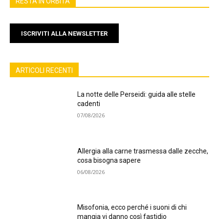
RESTA IN ORBITA
ISCRIVITI ALLA NEWSLETTER
ARTICOLI RECENTI
La notte delle Perseidi: guida alle stelle
cadenti
07/08/2026
Allergia alla carne trasmessa dalle zecche,
cosa bisogna sapere
06/08/2026
Misofonia, ecco perché i suoni di chi
mangia vi danno così fastidio