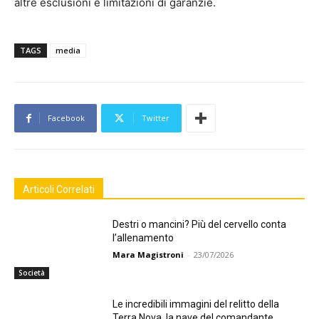
altre esclusioni e limitazioni di garanzie.
TAGS
media
Facebook
Twitter
Articoli Correlati
Destri o mancini? Più del cervello conta
l’allenamento
Mara Magistroni
-
23/07/2026
Società
Le incredibili immagini del relitto della
Terra Nova, la nave del comandante