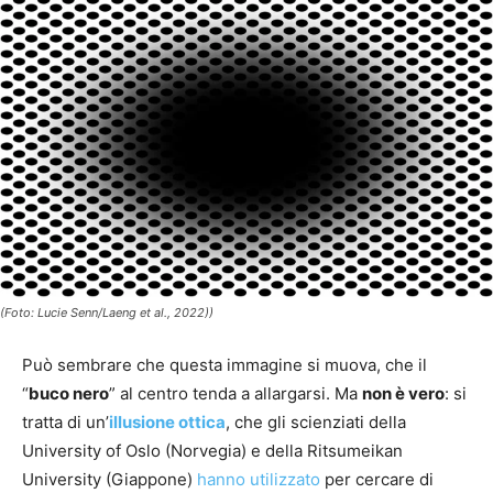
(Foto: Lucie Senn/Laeng et al., 2022))
Può sembrare che questa immagine si muova, che il
“
buco nero
” al centro tenda a allargarsi. Ma
non è vero
: si
tratta di un’
illusione ottica
, che gli scienziati della
University of Oslo (Norvegia) e della Ritsumeikan
University (Giappone)
hanno utilizzato
per cercare di