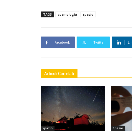
TAGS
cosmologia
spazio
Facebook
Twitter
Li
Articoli Correlati
Spazio
Spazio