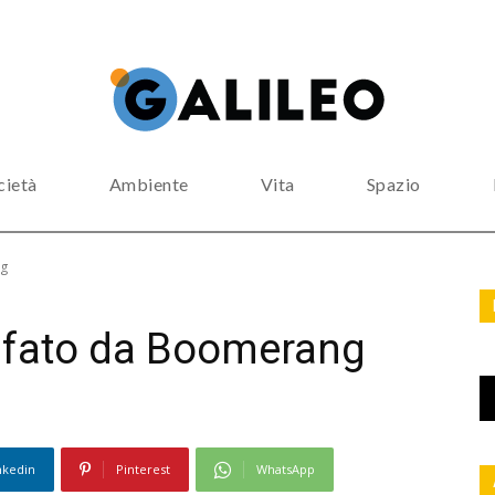
cietà
Ambiente
Vita
Spazio
ng
rafato da Boomerang
nkedin
Pinterest
WhatsApp