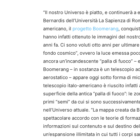
“Il nostro Universo è piatto, e continuerà a
Bernardis dell’Università La Sapienza di Rom
americano, il
progetto Boomerang
, conquist
hanno infatti ottenuto le immagini del nostr
anni fa. Ci sono voluti otto anni per ultimar
fondo cosmico”, ovvero la luce emessa poco 
ancora un’incandescente “palla di fuoco” – e
Boomerang – in sostanza è un telescopio ad
aerostatico – appare oggi sotto forma di mic
telescopio italo-americano è riuscito infatti 
superficie della antica “palla di fuoco”: le 
primi “semi” da cui si sono successivamente 
nell’Universo attuale. “La mappa creata da 
spettacolare accordo con le teorie di formaz
informazioni sul contenuto e sul destino de
un’espansione illimitata in cui tutti i corpi s