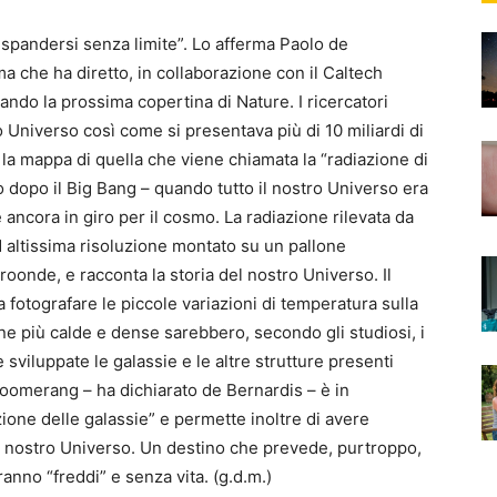
 espandersi senza limite”. Lo afferma Paolo de
a che ha diretto, in collaborazione con il Caltech
ando la prossima copertina di Nature. I ricercatori
o Universo così come si presentava più di 10 miliardi di
e la mappa di quella che viene chiamata la “radiazione di
dopo il Big Bang – quando tutto il nostro Universo era
 ancora in giro per il cosmo. La radiazione rilevata da
 altissima risoluzione montato su un pallone
roonde, e racconta la storia del nostro Universo. Il
a fotografare le piccole variazioni di temperatura sulla
zone più calde e dense sarebbero, secondo gli studiosi, i
sviluppate le galassie e le altre strutture presenti
Boomerang – ha dichiarato de Bernardis – è in
ione delle galassie” e permette inoltre di avere
l nostro Universo. Un destino che prevede, purtroppo,
aranno “freddi” e senza vita. (g.d.m.)