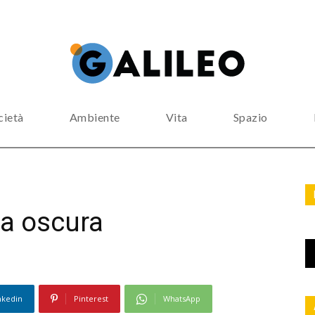
cietà
Ambiente
Vita
Spazio
ia oscura
nkedin
Pinterest
WhatsApp