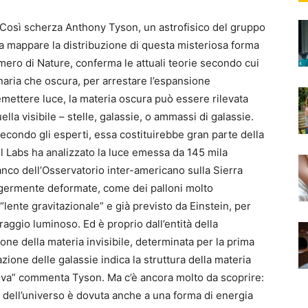
. Così scherza Anthony Tyson, un astrofisico del gruppo
a mappare la distribuzione di questa misteriosa forma
umero di Nature, conferma le attuali teorie secondo cui
naria che oscura, per arrestare l’espansione
 emettere luce, la materia oscura può essere rilevata
uella visibile – stelle, galassie, o ammassi di galassie.
condo gli esperti, essa costituirebbe gran parte della
l Labs ha analizzato la luce emessa da 145 mila
lanco dell’Osservatorio inter-americano sulla Sierra
ggermente deformate, come dei palloni molto
 “lente gravitazionale” e già previsto da Einstein, per
n raggio luminoso. Ed è proprio dall’entità della
zione della materia invisibile, determinata per la prima
zione delle galassie indica la struttura della materia
tiva” commenta Tyson. Ma c’è ancora molto da scoprire:
e dell’universo è dovuta anche a una forma di energia