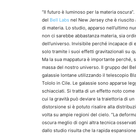
“Il futuro è luminoso per la materia oscura”
del
Bell Labs
nel New Jersey che è riuscito 
di materia. Lo studio, apparso nell’ultimo n
non ci sarebbe abbastanza materia, sia ordi
dell’universo. Invisibile perché incapace di
solo tramite i suoi effetti gravitazionali su q
Ma la sua mappatura è importante perché, se
massa del nostro universo. Il gruppo del Bel
galassie lontane utilizzando il telescopio B
Tololo in Cile. Le galassie sono apparse le
schiacciati. Si tratta di un effetto noto come
cui la gravità può deviare la traiettoria di u
distorsione si è potuto risalire alla distribu
volta su ampie regioni del cielo. “La deforma
oscura meglio di ogni altra tecnica osserva
dallo studio risulta che la rapida espansion