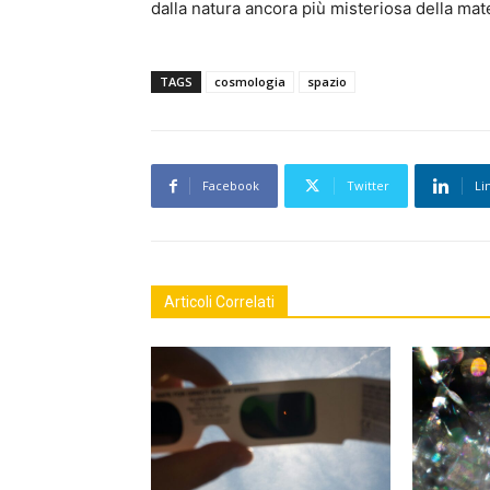
dalla natura ancora più misteriosa della mater
TAGS
cosmologia
spazio
Facebook
Twitter
Li
Articoli Correlati